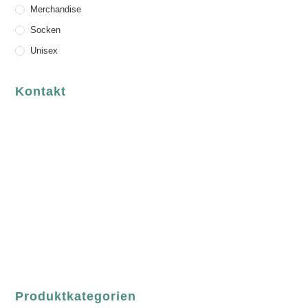
Merchandise
Socken
Unisex
Kontakt
luvgreen
Fair Fashion & Accessoires.
ASCHAFFENBURG
Sandgasse 54
63739 Aschaffenburg
Deutschland
Telefon:
+49 (0) 6021 / 58 00 962
Email:
order@luvgreen.de
Produktkategorien