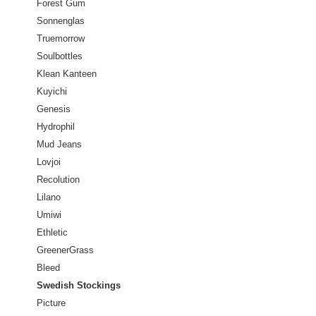
Forest Gum
Sonnenglas
Truemorrow
Soulbottles
Klean Kanteen
Kuyichi
Genesis
Hydrophil
Mud Jeans
Lovjoi
Recolution
Lilano
Umiwi
Ethletic
GreenerGrass
Bleed
Swedish Stockings
Picture