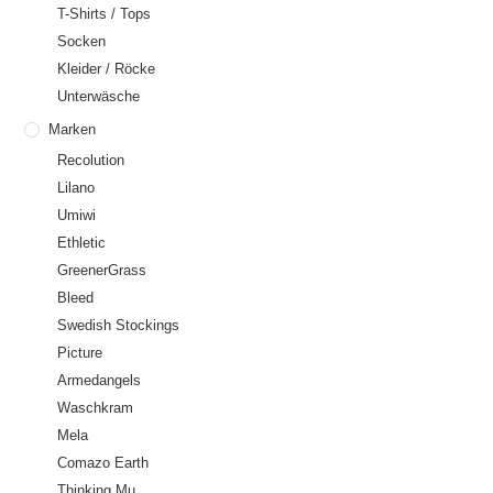
T-Shirts / Tops
Socken
Kleider / Röcke
Unterwäsche
Marken
Recolution
Lilano
Umiwi
Ethletic
GreenerGrass
Bleed
Swedish Stockings
Picture
Armedangels
Waschkram
Mela
Comazo Earth
Thinking Mu