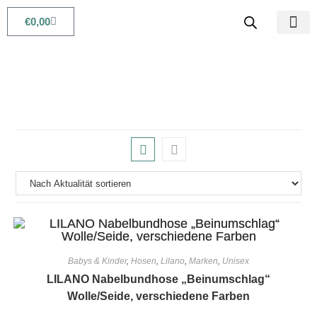
€
0,00
Babys & Kids
Beauty & Life
Babys & Kinder
,
Hosen
,
Lilano
,
Marken
,
Unisex
LILANO Nabelbundhose „Beinumschlag“
Wolle/Seide, verschiedene Farben