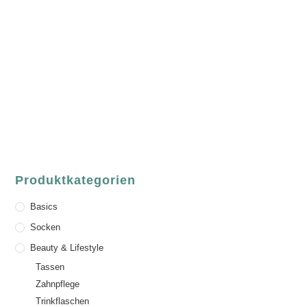
luvgreen
Fair Fashion & Accessoires.
ASCHAFFENBURG
Sandgasse 54
63739 Aschaffenburg
Deutschland
Telefon:
+49 (0) 6021 / 58 00 962
Email:
order@luvgreen.de
Produktkategorien
Basics
Socken
Beauty & Lifestyle
Tassen
Zahnpflege
Trinkflaschen