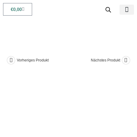
€
0,00
Babys & Kids
Beauty & Life
Vorheriges Produkt
Nächstes Produkt