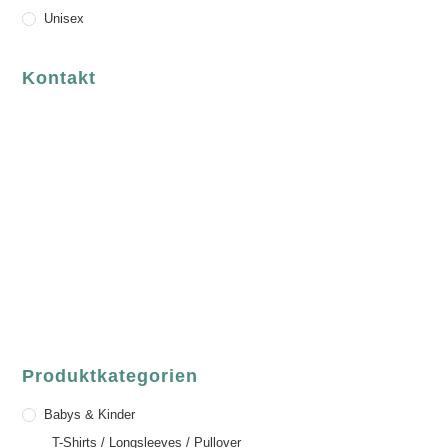
Unisex
Kontakt
luvgreen
Fair Fashion & Accessoires.
ASCHAFFENBURG
Sandgasse 54
63739 Aschaffenburg
Deutschland
Telefon:
+49 (0) 6021 / 58 00 962
Email:
order@luvgreen.de
Produktkategorien
Babys & Kinder
T-Shirts / Longsleeves / Pullover