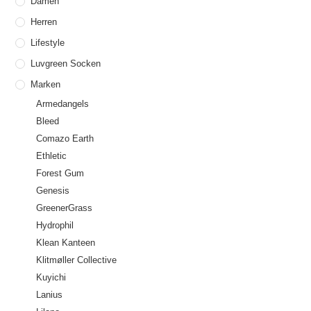
Damen
Herren
Lifestyle
Luvgreen Socken
Marken
Armedangels
Bleed
Comazo Earth
Ethletic
Forest Gum
Genesis
GreenerGrass
Hydrophil
Klean Kanteen
Klitmøller Collective
Kuyichi
Lanius