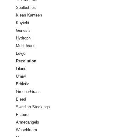
Soulbottles
Klean Kanteen
Kuyichi
Genesis
Hydrophil
Mud Jeans
Lovjoi
Recolution
Lilano
Umiwi
Ethletic
GreenerGrass
Bleed
Swedish Stockings
Picture
Armedangels
Waschkram