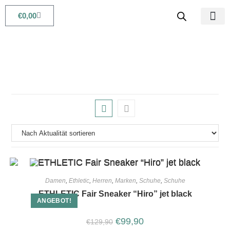
€
0,00
Babys & Kids
Beauty & Life
Damen
,
Ethletic
,
Herren
,
Marken
,
Schuhe
,
Schuhe
ETHLETIC Fair Sneaker “Hiro” jet black
ANGEBOT!
€
99,90
€
129,90