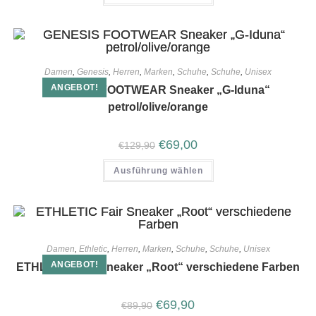
Damen
,
Genesis
,
Herren
,
Marken
,
Schuhe
,
Schuhe
,
Unisex
ANGEBOT!
GENESIS FOOTWEAR Sneaker „G-Iduna“
petrol/olive/orange
€
69,00
€
129,90
Ausführung wählen
Damen
,
Ethletic
,
Herren
,
Marken
,
Schuhe
,
Schuhe
,
Unisex
ANGEBOT!
ETHLETIC Fair Sneaker „Root“ verschiedene Farben
€
69,90
€
89,90