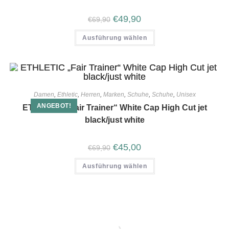
€
49,90
€
69,90
Ausführung wählen
Damen
,
Ethletic
,
Herren
,
Marken
,
Schuhe
,
Schuhe
,
Unisex
ANGEBOT!
ETHLETIC „Fair Trainer“ White Cap High Cut jet
black/just white
€
45,00
€
69,90
Ausführung wählen