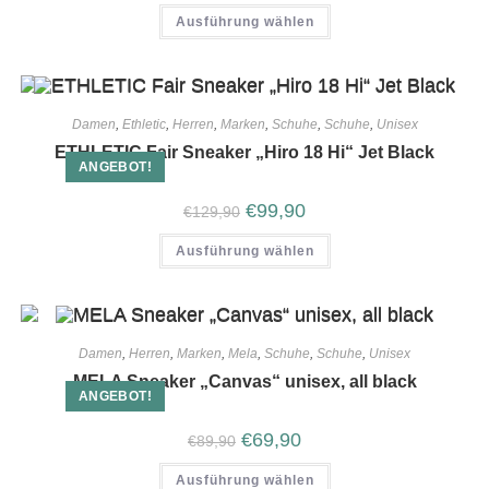
Ausführung wählen
Damen
,
Ethletic
,
Herren
,
Marken
,
Schuhe
,
Schuhe
,
Unisex
ETHLETIC Fair Sneaker „Hiro 18 Hi“ Jet Black
ANGEBOT!
€
99,90
€
129,90
Ausführung wählen
Damen
,
Herren
,
Marken
,
Mela
,
Schuhe
,
Schuhe
,
Unisex
MELA Sneaker „Canvas“ unisex, all black
ANGEBOT!
€
69,90
€
89,90
Ausführung wählen