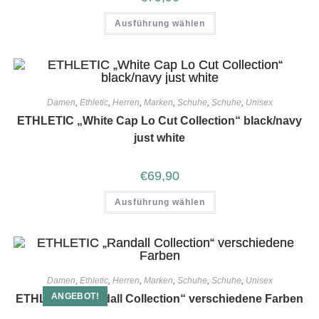
Ausführung wählen
Damen
,
Ethletic
,
Herren
,
Marken
,
Schuhe
,
Schuhe
,
Unisex
ETHLETIC „White Cap Lo Cut Collection“ black/navy
just white
€
69,90
Ausführung wählen
Damen
,
Ethletic
,
Herren
,
Marken
,
Schuhe
,
Schuhe
,
Unisex
ANGEBOT!
ETHLETIC „Randall Collection“ verschiedene Farben