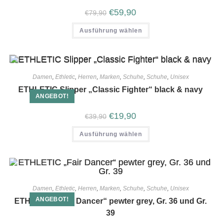
€
59,90
€
79,90
Ausführung wählen
Damen
,
Ethletic
,
Herren
,
Marken
,
Schuhe
,
Schuhe
,
Unisex
ETHLETIC Slipper „Classic Fighter“ black & navy
ANGEBOT!
€
19,90
€
39,90
Ausführung wählen
Damen
,
Ethletic
,
Herren
,
Marken
,
Schuhe
,
Schuhe
,
Unisex
ANGEBOT!
ETHLETIC „Fair Dancer“ pewter grey, Gr. 36 und Gr.
39