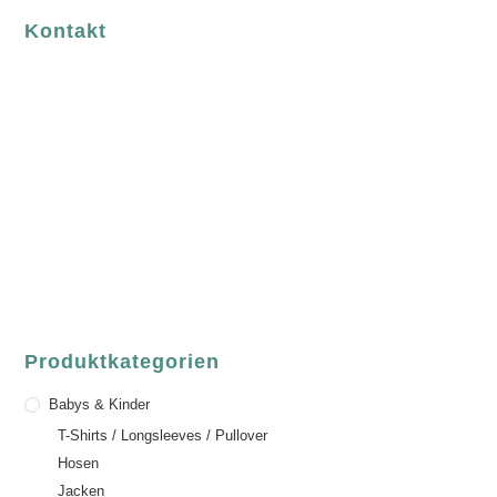
Kontakt
luvgreen
Fair Fashion & Accessoires.
ASCHAFFENBURG
Sandgasse 54
63739 Aschaffenburg
Deutschland
Telefon:
+49 (0) 6021 / 58 00 962
Email:
order@luvgreen.de
Produktkategorien
Babys & Kinder
T-Shirts / Longsleeves / Pullover
Hosen
Jacken