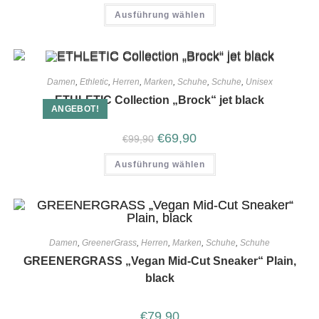
Ausführung wählen
Damen
,
Ethletic
,
Herren
,
Marken
,
Schuhe
,
Schuhe
,
Unisex
ETHLETIC Collection „Brock“ jet black
ANGEBOT!
€
69,90
€
99,90
Ausführung wählen
Damen
,
GreenerGrass
,
Herren
,
Marken
,
Schuhe
,
Schuhe
GREENERGRASS „Vegan Mid-Cut Sneaker“ Plain,
black
€
79,90