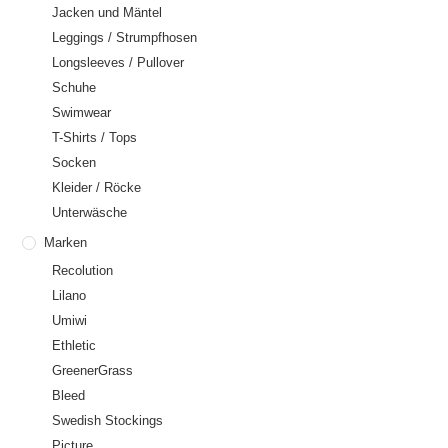
Jacken und Mäntel
Leggings / Strumpfhosen
Longsleeves / Pullover
Schuhe
Swimwear
T-Shirts / Tops
Socken
Kleider / Röcke
Unterwäsche
Marken
Recolution
Lilano
Umiwi
Ethletic
GreenerGrass
Bleed
Swedish Stockings
Picture