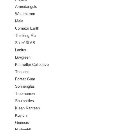
Armedangels
Waschkram
Mela
Comazo Earth
Thinking Mu
Suite13LAB
Lanius
Luvgreen
Klitmøller Collective
Thought
Forest Gum
Sonnenglas
Truemorrow
Soulbottles
Klean Kanteen
Kuyichi
Genesis
Hydrophil