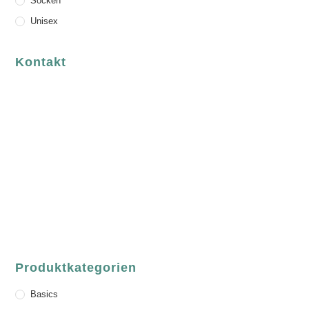
Socken
Unisex
Kontakt
luvgreen
Fair Fashion & Accessoires.
ASCHAFFENBURG
Sandgasse 54
63739 Aschaffenburg
Deutschland
Telefon:
+49 (0) 6021 / 58 00 962
Email:
order@luvgreen.de
Produktkategorien
Basics