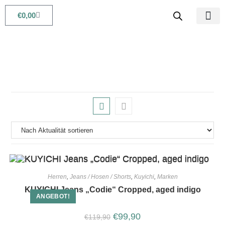
€
0,00
Babys & Kids
Beauty & Life
Herren
,
Jeans / Hosen / Shorts
,
Kuyichi
,
Marken
KUYICHI Jeans „Codie“ Cropped, aged indigo
ANGEBOT!
€
99,90
€
119,90