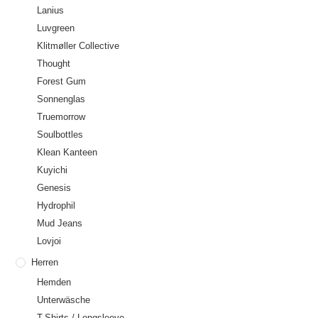
Lanius
Luvgreen
Klitmøller Collective
Thought
Forest Gum
Sonnenglas
Truemorrow
Soulbottles
Klean Kanteen
Kuyichi
Genesis
Hydrophil
Mud Jeans
Lovjoi
Herren
Hemden
Unterwäsche
T-Shirts / Longsleeve