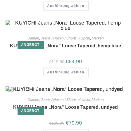
Ausführung wählen
Damen
,
Jeans / Hosen / Shorts
,
Kuyichi
,
Marken
ANGEBOT!
KUYICHI Jeans „Nora“ Loose Tapered, hemp blue
€
84,90
€
119,90
Ausführung wählen
Damen
,
Jeans / Hosen / Shorts
,
Kuyichi
,
Marken
KUYICHI Jeans „Nora“ Loose Tapered, undyed
ANGEBOT!
€
79,90
€
109,90