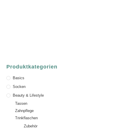
ASCHAFFENBURG
Sandgasse 54
63739 Aschaffenburg
Deutschland
Telefon:
+49 (0) 6021 / 58 00 962
Email:
order@luvgreen.de
Produktkategorien
Basics
Socken
Beauty & Lifestyle
Tassen
Zahnpflege
Trinkflaschen
Zubehör