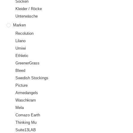
Socken
Kleider / Röcke
Unterwäsche
Marken
Recolution
Lilano
Umiwi
Ethletic
GreenerGrass
Bleed
Swedish Stockings
Picture
Armedangels
Waschkram
Mela
Comazo Earth
Thinking Mu
Suite13LAB