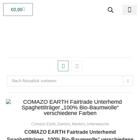
€
0,00
Babys & Kids
Beauty & Life
Nach Aktualität sortieren
Comazo Earth
,
Damen
,
Marken
,
Unterwäsche
COMAZO EARTH Fairtrade Unterhemd
Spaghettiträger „100% Bio-Baumwolle“ verschiedene