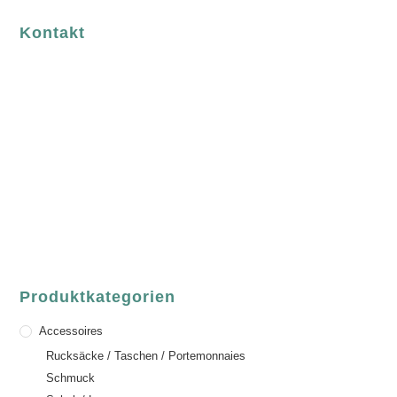
Kontakt
luvgreen
Fair Fashion & Accessoires.
ASCHAFFENBURG
Sandgasse 54
63739 Aschaffenburg
Deutschland
Telefon:
+49 (0) 6021 / 58 00 962
Email:
order@luvgreen.de
Produktkategorien
Accessoires
Rucksäcke / Taschen / Portemonnaies
Schmuck