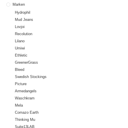
Marken
Hydrophil
Mud Jeans
Lovjoi
Recolution
Lilano
Umiwi
Ethletic
GreenerGrass
Bleed
Swedish Stockings
Picture
Armedangels
Waschkram
Mela
Comazo Earth
Thinking Mu
Suite13LAB