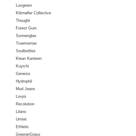
Luvgreen
Klitmøller Collective
Thought
Forest Gum
Sonnenglas
Truemorrow
Soulbottles
Klean Kanteen
Kuyichi
Genesis
Hydrophil
Mud Jeans
Lovjoi
Recolution
Lilano
Umiwi
Ethletic
GreenerGrass