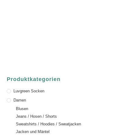
Fair Fashion & Accessoires.
ASCHAFFENBURG
Sandgasse 54
63739 Aschaffenburg
Deutschland
Telefon:
+49 (0) 6021 / 58 00 962
Email:
order@luvgreen.de
Produktkategorien
Luvgreen Socken
Damen
Blusen
Jeans / Hosen / Shorts
Sweatshirts / Hoodies / Sweatjacken
Jacken und Mäntel