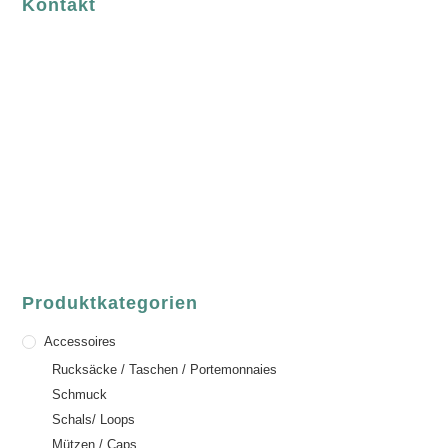
Kontakt
luvgreen
Fair Fashion & Accessoires.
ASCHAFFENBURG
Sandgasse 54
63739 Aschaffenburg
Deutschland
Telefon:
+49 (0) 6021 / 58 00 962
Email:
order@luvgreen.de
Produktkategorien
Accessoires
Rucksäcke / Taschen / Portemonnaies
Schmuck
Schals/ Loops
Mützen / Caps