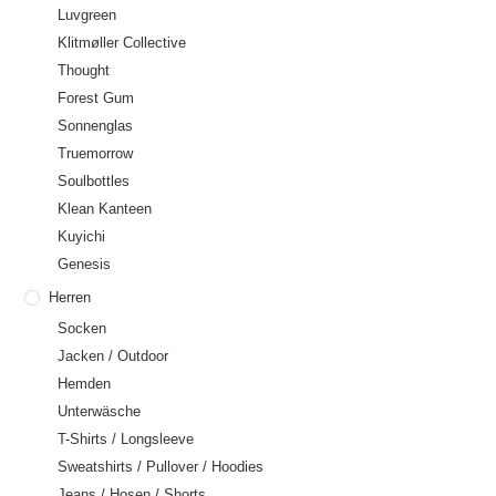
Luvgreen
Klitmøller Collective
Thought
Forest Gum
Sonnenglas
Truemorrow
Soulbottles
Klean Kanteen
Kuyichi
Genesis
Herren
Socken
Jacken / Outdoor
Hemden
Unterwäsche
T-Shirts / Longsleeve
Sweatshirts / Pullover / Hoodies
Jeans / Hosen / Shorts