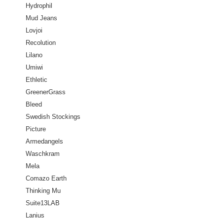
Hydrophil
Mud Jeans
Lovjoi
Recolution
Lilano
Umiwi
Ethletic
GreenerGrass
Bleed
Swedish Stockings
Picture
Armedangels
Waschkram
Mela
Comazo Earth
Thinking Mu
Suite13LAB
Lanius