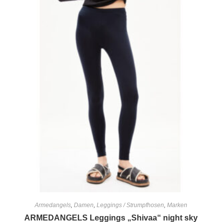
Armedangels
,
Damen
,
Leggings / Strumpfhosen
,
Marken
ARMEDANGELS Leggings „Shivaa“ night sky