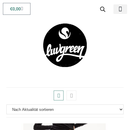
€
0,00
Babys & Kids
Beauty & Life