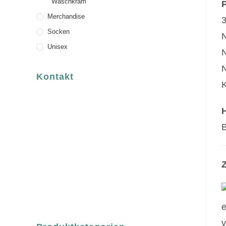
Waschkram
P
Merchandise
3
Socken
N
Unisex
N
N
Kontakt
K
luvgreen
Fair Fashion & Accessoires.
ASCHAFFENBURG
B
Sandgasse 54
63739 Aschaffenburg
Deutschland
Telefon:
Z
+49 (0) 6021 / 58 00 962
Email:
order@luvgreen.de