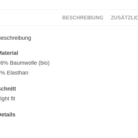
BESCHREIBUNG
ZUSÄTZLI
Beschreibung
aterial
6% Baumwolle (bio)
4% Elasthan
chnitt
ight fit
etails