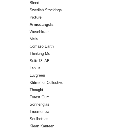
Bleed
Swedish Stockings
Picture
Armedangels
Waschkram
Mela
Comazo Earth
Thinking Mu
Suite13LAB
Lanius
Luvgreen
Klitmøller Collective
Thought
Forest Gum
Sonnenglas
Truemorrow
Soulbottles
Klean Kanteen