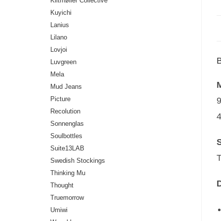
Klitmøller Collective
Kuyichi
Lanius
Lilano
Lovjoi
Luvgreen
Mela
M
Mud Jeans
Picture
9
Recolution
Sonnenglas
Soulbottles
S
Suite13LAB
T
Swedish Stockings
Thinking Mu
D
Thought
Truemorrow
Umiwi