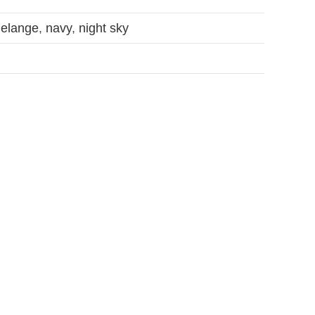
melange
,
navy
,
night sky