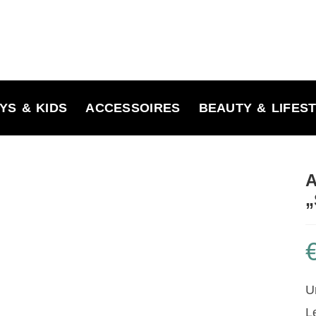
YS & KIDS
ACCESSOIRES
BEAUTY & LIFES
„
U
L