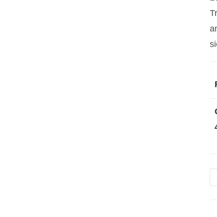
T
a
si