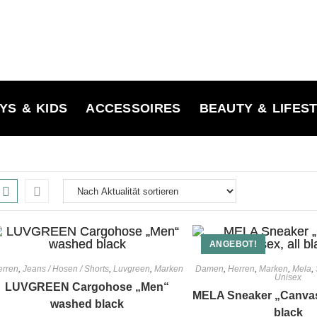
YS & KIDS
ACCESSOIRES
BEAUTY & LIFES
ANGEBOT!
erren
,
Jeans / Hosen / Shorts
,
Luvgreen
,
Marken
Damen
,
Herren
,
Marken
,
Mela
,
Unisex
LUVGREEN Cargohose „Men“
MELA Sneaker „Canvas“
washed black
black