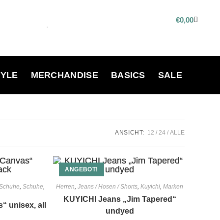
€
0,00
TYLE
MERCHANDISE
BASICS
SALE
ANSICHT:
12
24
ALLE
ANGEBOT!
Schuhe
,
Schuhe
,
Herren
,
Jeans / Hosen / Shorts
,
Kuyichi
,
Marken
KUYICHI Jeans „Jim Tapered“
 unisex, all
undyed