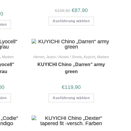
€
87,90
€
109,90
90
Ausführung wählen
hlen
n
,
Marken
Herren
,
Jeans / Hosen / Shorts
,
Kuyichi
,
Marken
ocell“
KUYICHI Chino „Darren“ army
rau
green
00
€
119,90
hlen
Ausführung wählen