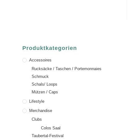
Deutschland
Telefon:
+49 (0) 6021 / 58 00 962
Email:
order@luvgreen.de
Produktkategorien
Accessoires
Rucksäcke / Taschen / Portemonnaies
Schmuck
Schals/ Loops
Mützen / Caps
Lifestyle
Merchandise
Clubs
Colos Saal
Taubertal-Festival