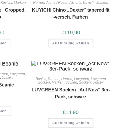
,
Kuyichi
,
Marken
Herren
,
Jeans / Hosen / Shorts
,
Kuyichi
,
Marken
e“ Cropped,
KUYICHI Chino „Dexter“ tapered fit
o
-versch. Farben
90
€
119,90
hlen
Ausführung wählen
erren
,
Luvgreen
,
,
Unisex
Basics
,
Damen
,
Herren
,
Luvgreen
,
Luvgreen
Socken
,
Marken
,
Socken
,
Socken
,
Unisex
Beanie
LUVGREEN Socken „Act Now“ 3er-
Pack, schwarz
hlen
€
14,90
Ausführung wählen