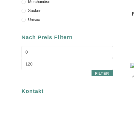
Merchandise
Socken
Unisex
Nach Preis Filtern
FILTER
A
Kontakt
luvgreen
Fair Fashion & Accessoires.
ASCHAFFENBURG
Sandgasse 54
63739 Aschaffenburg