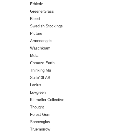
Ethletic
GreenerGrass
Bleed
Swedish Stockings
Picture
Armedangels
Waschkram
Mela
Comazo Earth
Thinking Mu
Suite13LAB
Lanius
Luvgreen
Klitmøller Collective
Thought
Forest Gum
Sonnenglas
Truemorrow