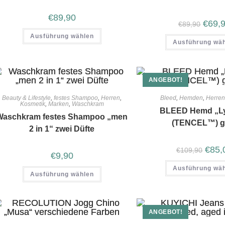
€
89,90
€
69,
€
89,90
Ausführung wählen
Ausführung wä
ANGEBOT!
Beauty & Lifestyle
,
festes Shampoo
,
Herren
,
Bleed
,
Hemden
,
Herre
Kosmetik
,
Marken
,
Waschkram
BLEED Hemd „Ly
Waschkram festes Shampoo „men
(TENCEL™) g
2 in 1“ zwei Düfte
€
85,
€
109,90
€
9,90
Ausführung wä
Ausführung wählen
ANGEBOT!