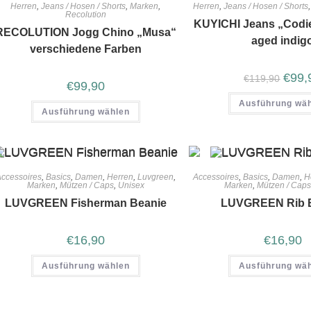
Herren
,
Jeans / Hosen / Shorts
,
Marken
,
Herren
,
Jeans / Hosen / Shorts
Recolution
KUYICHI Jeans „Codi
RECOLUTION Jogg Chino „Musa“
aged indig
verschiedene Farben
€
99,
€
119,90
€
99,90
Ausführung wä
Ausführung wählen
ccessoires
,
Basics
,
Damen
,
Herren
,
Luvgreen
,
Accessoires
,
Basics
,
Damen
,
H
Marken
,
Mützen / Caps
,
Unisex
Marken
,
Mützen / Caps
LUVGREEN Fisherman Beanie
LUVGREEN Rib 
€
16,90
€
16,90
Ausführung wählen
Ausführung wä