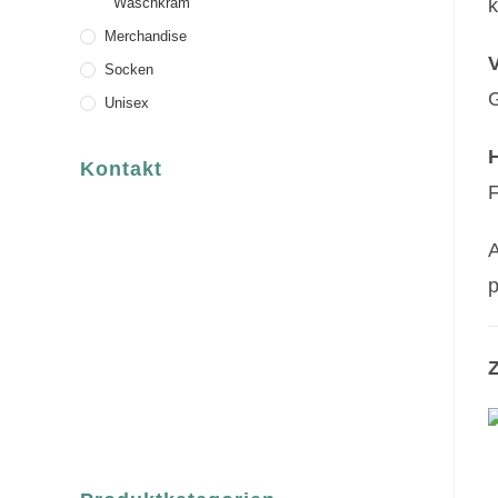
Waschkram
k
Merchandise
Socken
Unisex
Kontakt
F
luvgreen
Fair Fashion & Accessoires.
A
ASCHAFFENBURG
p
Sandgasse 54
63739 Aschaffenburg
Deutschland
Telefon:
Z
+49 (0) 6021 / 58 00 962
Email:
order@luvgreen.de