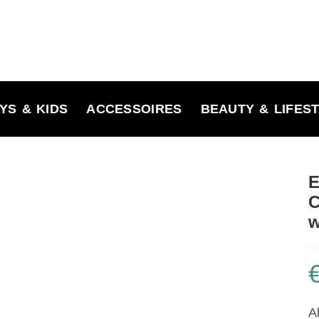
YS & KIDS
ACCESSOIRES
BEAUTY & LIFES
E
C
w
Al