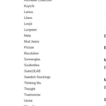
Klitmøller Collective
Kuyichi
Lanius
Lilano
Lovjoi
Luvgreen
Mela
Mud Jeans
E
Picture
Recolution
Sonnenglas
Soulbottles
E
Suite13LAB
Swedish Stockings
M
Thinking Mu
B
Thought
Truemorrow
S
Umiwi