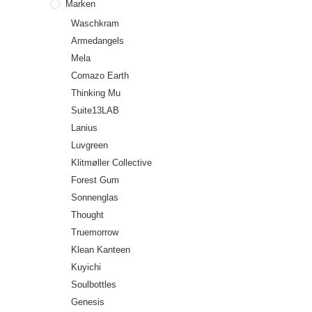
Marken
Waschkram
Armedangels
Mela
Comazo Earth
Thinking Mu
Suite13LAB
Lanius
Luvgreen
Klitmøller Collective
Forest Gum
Sonnenglas
Thought
Truemorrow
Klean Kanteen
Kuyichi
Soulbottles
Genesis