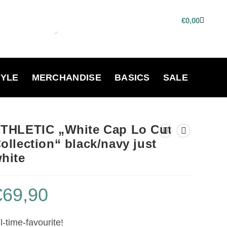
€
0,00
TYLE
MERCHANDISE
BASICS
SALE
THLETIC „White Cap Lo Cut
ollection“ black/navy just
hite
€
69,90
l-time-favourite!