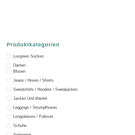
Telefon:
+49 (0) 6021 / 58 00 962
Email:
order@luvgreen.de
Produktkategorien
Luvgreen Socken
Damen
Blusen
Jeans / Hosen / Shorts
Sweatshirts / Hoodies / Sweatjacken
Jacken Und Mäntel
Leggings / Strumpfhosen
Longsleeves / Pullover
Schuhe
Swimwear