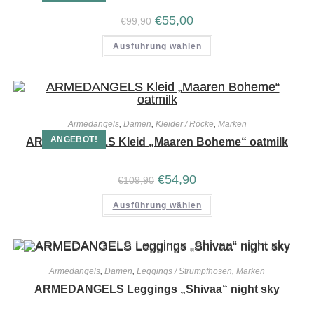
€
55,00
€
99,90
Ausführung wählen
Armedangels
,
Damen
,
Kleider / Röcke
,
Marken
ANGEBOT!
ARMEDANGELS Kleid „Maaren Boheme“ oatmilk
€
54,90
€
109,90
Ausführung wählen
Armedangels
,
Damen
,
Leggings / Strumpfhosen
,
Marken
ARMEDANGELS Leggings „Shivaa“ night sky