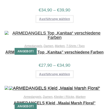
€
34,90
–
€
39,90
Ausführung wählen
Armedangels
,
Damen
,
Marken
,
T-Shirts / Tops
ANGEBOT!
ARMEDANGELS Top „Kanitaa“ verschiedene Farben
€
27,90
–
€
34,90
Ausführung wählen
Armedangels
,
Damen
,
Kleider / Röcke
,
Marken
ARMEDANGELS Kleid „Maalai Marsh Floral“
ANGEBOT!