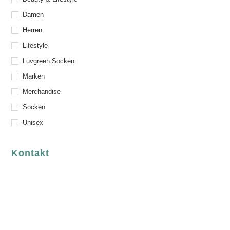
Damen
Herren
Lifestyle
Luvgreen Socken
Marken
Merchandise
Socken
Unisex
Kontakt
luvgreen
Fair Fashion & Accessoires.
ASCHAFFENBURG
Sandgasse 54
63739 Aschaffenburg
Deutschland