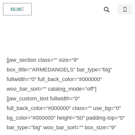
€
0,00
Babys & Kids
Beauty & Life
[jaw_section class=““ size=“9″
box_title=“ARMEDANGELS“ bar_type=“big“
fullwidth=“0″ full_back_color=“#000000″
woo_bar_sort=““ catalog_mode=“off“]
[jaw_custom_text fullwidth=“0″
full_back_color=“#000000″ class=““ use_bg=“0″
bg_color=“#000000″ height=“50″ padding-top=“0″
bar_type=“big“ woo_bar_sort=““ box_size=“9″