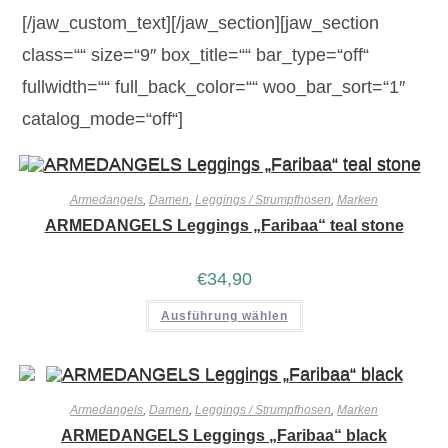
[/jaw_custom_text][/jaw_section][jaw_section
class=““ size=“9″ box_title=““ bar_type=“off“
fullwidth=““ full_back_color=““ woo_bar_sort=“1″
catalog_mode=“off“]
Armedangels
,
Damen
,
Leggings / Strumpfhosen
,
Marken
ARMEDANGELS Leggings „Faribaa“ teal stone
€
34,90
Ausführung wählen
Armedangels
,
Damen
,
Leggings / Strumpfhosen
,
Marken
ARMEDANGELS Leggings „Faribaa“ black