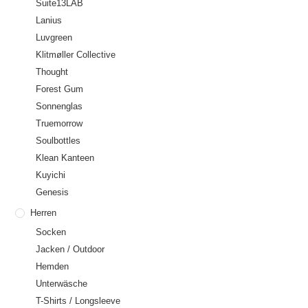
Suite13LAB
Lanius
Luvgreen
Klitmøller Collective
Thought
Forest Gum
Sonnenglas
Truemorrow
Soulbottles
Klean Kanteen
Kuyichi
Genesis
Herren
Socken
Jacken / Outdoor
Hemden
Unterwäsche
T-Shirts / Longsleeve