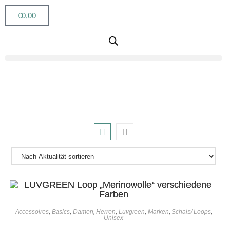
€
0,00
Accessoires
,
Basics
,
Damen
,
Herren
,
Luvgreen
,
Marken
,
Schals/ Loops
,
Unisex