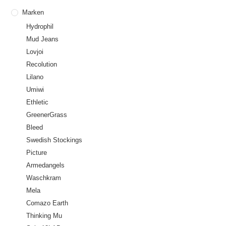
Marken
Hydrophil
Mud Jeans
Lovjoi
Recolution
Lilano
Umiwi
Ethletic
GreenerGrass
Bleed
Swedish Stockings
Picture
Armedangels
Waschkram
Mela
Comazo Earth
Thinking Mu