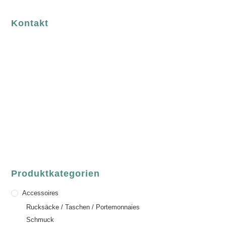
Kontakt
luvgreen
Fair Fashion & Accessoires.
ASCHAFFENBURG
Sandgasse 54
63739 Aschaffenburg
Deutschland
Telefon:
+49 (0) 6021 / 58 00 962
Email:
order@luvgreen.de
Produktkategorien
Accessoires
Rucksäcke / Taschen / Portemonnaies
Schmuck