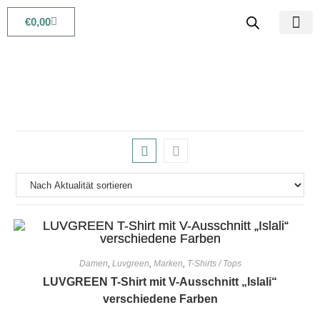
€
0,00
Babys & Kids
Beauty & Life
Damen
,
Luvgreen
,
Marken
,
T-Shirts / Tops
LUVGREEN T-Shirt mit V-Ausschnitt „Islali“
verschiedene Farben