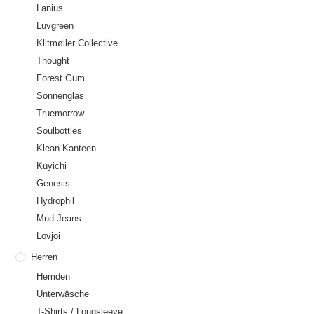
Lanius
Luvgreen
Klitmøller Collective
Thought
Forest Gum
Sonnenglas
Truemorrow
Soulbottles
Klean Kanteen
Kuyichi
Genesis
Hydrophil
Mud Jeans
Lovjoi
Herren
Hemden
Unterwäsche
T-Shirts / Longsleeve