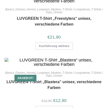
Basics
,
Damen
,
Herren
,
Luvgreen
,
Marken
,
T-Shirts / Longsleeve
,
T-Shirts /
Tops
,
Unisex
LUVGREEN T-Shirt „Freestylera“ unisex,
verschiedene Farben
€
21,90
Ausführung wählen
Basics
,
Damen
,
Herren
,
Luvgreen
,
Marken
,
T-Shirts / Longsleeve
,
T-Shirts /
Tops
,
Unisex
ANGEBOT!
LUVGREEN T-Shirt „Blastera“ unisex, verschiedene
Farben
€
12,90
€
16,90