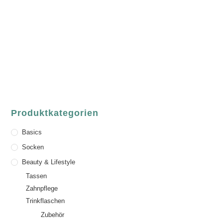
ASCHAFFENBURG
Sandgasse 54
63739 Aschaffenburg
Deutschland
Telefon:
+49 (0) 6021 / 58 00 962
Email:
order@luvgreen.de
Produktkategorien
Basics
Socken
Beauty & Lifestyle
Tassen
Zahnpflege
Trinkflaschen
Zubehör