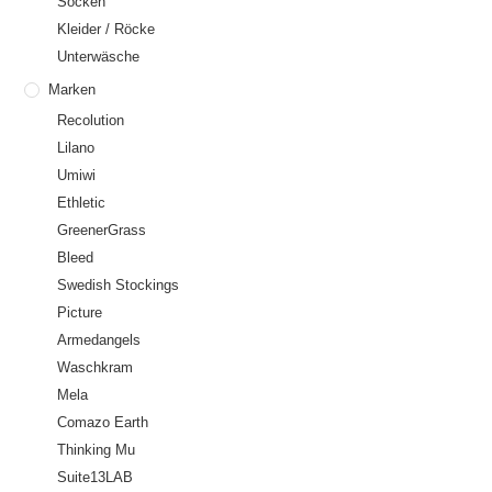
Socken
Kleider / Röcke
Unterwäsche
Marken
Recolution
Lilano
Umiwi
Ethletic
GreenerGrass
Bleed
Swedish Stockings
Picture
Armedangels
Waschkram
Mela
Comazo Earth
Thinking Mu
Suite13LAB