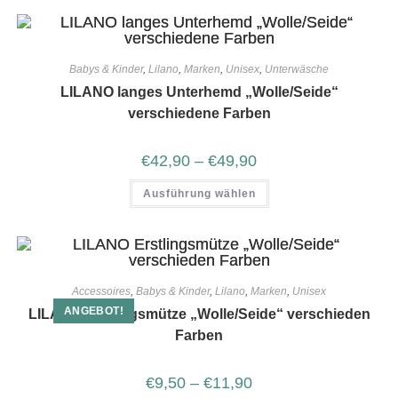
Babys & Kinder
,
Lilano
,
Marken
,
Unisex
,
Unterwäsche
LILANO langes Unterhemd „Wolle/Seide“
verschiedene Farben
€
42,90
–
€
49,90
Ausführung wählen
Accessoires
,
Babys & Kinder
,
Lilano
,
Marken
,
Unisex
ANGEBOT!
LILANO Erstlingsmütze „Wolle/Seide“ verschieden
Farben
€
9,50
–
€
11,90