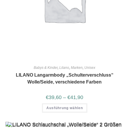
Babys & Kinder
,
Lilano
,
Marken
,
Unisex
LILANO Langarmbody „Schulterverschluss“
Wolle/Seide, verschiedene Farben
€
39,60
–
€
41,90
Ausführung wählen