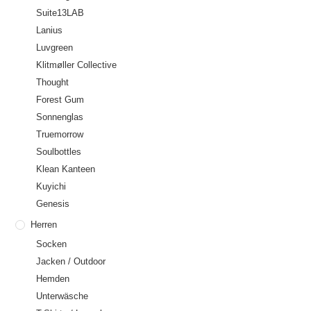
Suite13LAB
Lanius
Luvgreen
Klitmøller Collective
Thought
Forest Gum
Sonnenglas
Truemorrow
Soulbottles
Klean Kanteen
Kuyichi
Genesis
Herren
Socken
Jacken / Outdoor
Hemden
Unterwäsche