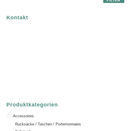
FILTER
Kontakt
luvgreen
Fair Fashion & Accessoires.
ASCHAFFENBURG
Sandgasse 54
63739 Aschaffenburg
Deutschland
Telefon:
+49 (0) 6021 / 58 00 962
Email:
order@luvgreen.de
Produktkategorien
Accessoires
Rucksäcke / Taschen / Portemonnaies