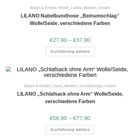
Babys & Kinder
,
Hosen
,
Lilano
,
Marken
,
Unisex
LILANO Nabelbundhose „Beinumschlag“
Wolle/Seide, verschiedene Farben
€
27,90
–
€
37,90
Ausführung wählen
Babys & Kinder
,
Lilano
,
Marken
,
Schlafanzüge
,
Unisex
LILANO „Schlafsack ohne Arm“ Wolle/Seide,
verschiedene Farben
€
56,90
–
€
77,90
Ausführung wählen