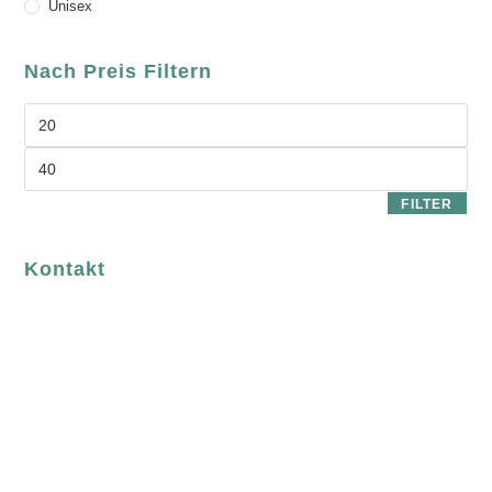
Unisex
Nach Preis Filtern
FILTER
Kontakt
luvgreen
Fair Fashion & Accessoires.
ASCHAFFENBURG
Sandgasse 54
63739 Aschaffenburg
Deutschland
Telefon:
+49 (0) 6021 / 58 00 962