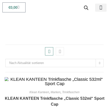
€
0,00
Babys & Kids
Beauty & Life
Nach Aktualität sortieren
Klean Kanteen
,
Marken
,
Trinkflaschen
KLEAN KANTEEN Trinkflasche „Classic 532ml“ Sport
Cap