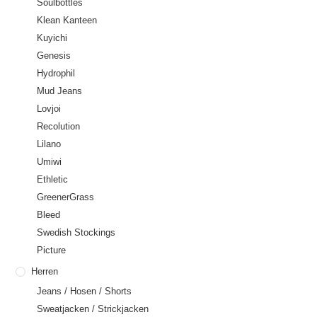
Soulbottles
Klean Kanteen
Kuyichi
Genesis
Hydrophil
Mud Jeans
Lovjoi
Recolution
Lilano
Umiwi
Ethletic
GreenerGrass
Bleed
Swedish Stockings
Picture
Herren
Jeans / Hosen / Shorts
Sweatjacken / Strickjacken