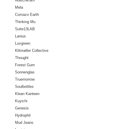
Waschkram
Mela
Comazo Earth
Thinking Mu
Suite13LAB
Lanius
Luvgreen
Klitmøller Collective
Thought
Forest Gum
Sonnenglas
Truemorrow
Soulbottles
Klean Kanteen
Kuyichi
Genesis
Hydrophil
Mud Jeans