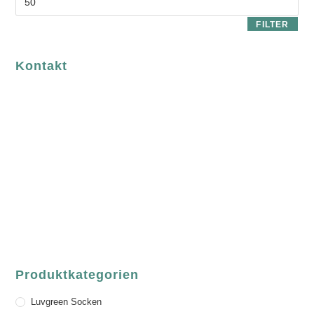
FILTER
Kontakt
luvgreen
Fair Fashion & Accessoires.
ASCHAFFENBURG
Sandgasse 54
63739 Aschaffenburg
Deutschland
Telefon:
+49 (0) 6021 / 58 00 962
Email:
order@luvgreen.de
Produktkategorien
Luvgreen Socken