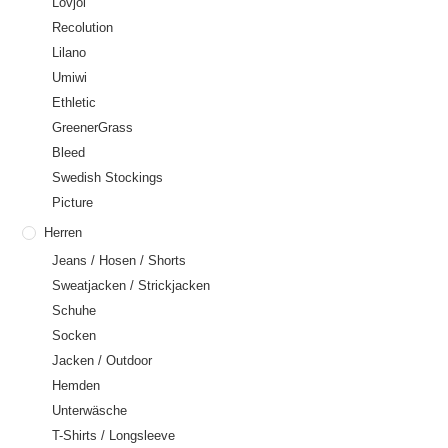
Lovjoi
Recolution
Lilano
Umiwi
Ethletic
GreenerGrass
Bleed
Swedish Stockings
Picture
Herren
Jeans / Hosen / Shorts
Sweatjacken / Strickjacken
Schuhe
Socken
Jacken / Outdoor
Hemden
Unterwäsche
T-Shirts / Longsleeve