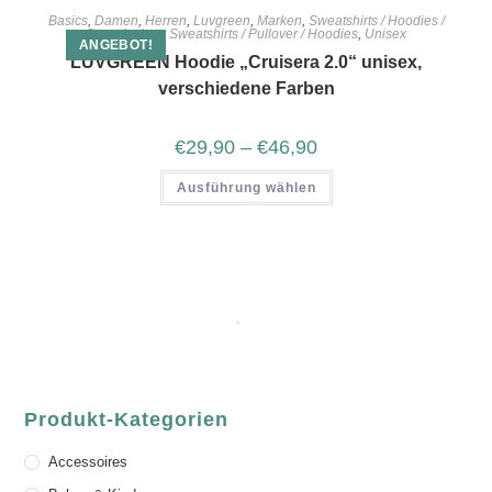
Basics
,
Damen
,
Herren
,
Luvgreen
,
Marken
,
Sweatshirts / Hoodies /
Sweatjacken
,
Sweatshirts / Pullover / Hoodies
,
Unisex
ANGEBOT!
LUVGREEN Hoodie „Cruisera 2.0“ unisex,
verschiedene Farben
€
29,90
–
€
46,90
Ausführung wählen
Produkt-Kategorien
Accessoires