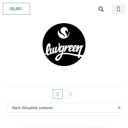
€
0,00
Babys & Kids
Beauty & Life