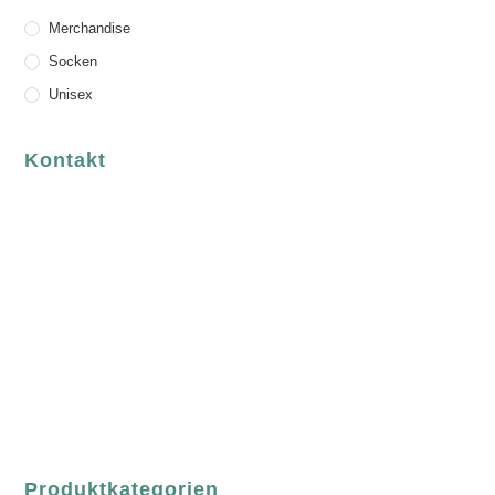
Merchandise
Socken
Unisex
Kontakt
luvgreen
Fair Fashion & Accessoires.
ASCHAFFENBURG
Sandgasse 54
63739 Aschaffenburg
Deutschland
Telefon:
+49 (0) 6021 / 58 00 962
Email:
order@luvgreen.de
Produktkategorien