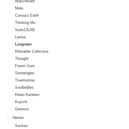
Waschkram
Mela
Comazo Earth
Thinking Mu
Suite13LAB
Lanius
Luvgreen
Klitmøller Collective
Thought
Forest Gum
Sonnenglas
Truemorrow
Soulbottles
Klean Kanteen
Kuyichi
Genesis
Herren
Socken