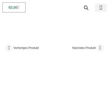
€
0,00
Babys & Kids
Beauty & Life
Vorheriges Produkt
Nächstes Produkt