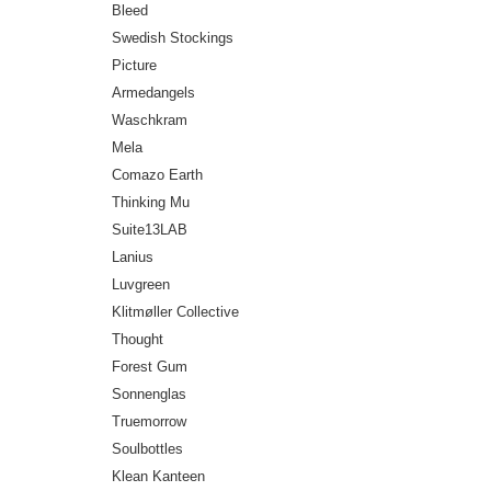
Bleed
Swedish Stockings
Picture
Armedangels
Waschkram
Mela
Comazo Earth
Thinking Mu
Suite13LAB
Lanius
Luvgreen
Klitmøller Collective
Thought
Forest Gum
Sonnenglas
Truemorrow
Soulbottles
Klean Kanteen