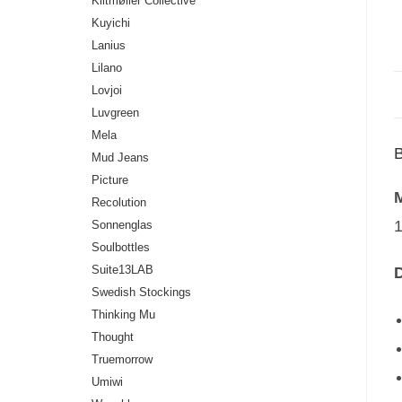
Klitmøller Collective
Kuyichi
Lanius
Lilano
Lovjoi
Luvgreen
Mela
Mud Jeans
Picture
M
Recolution
1
Sonnenglas
Soulbottles
Suite13LAB
D
Swedish Stockings
Thinking Mu
Thought
Truemorrow
Umiwi