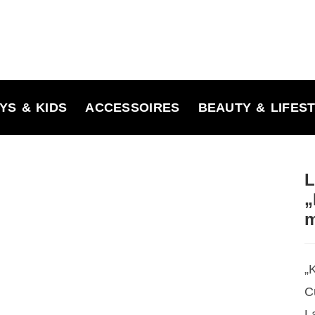
YS & KIDS
ACCESSOIRES
BEAUTY & LIFES
L
„
m
„
C
L