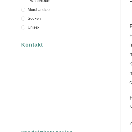
Waschkram
Merchandise
Socken
P
Unisex
Kontakt
m
n
luvgreen
Fair Fashion & Accessoires.
k
ASCHAFFENBURG
n
Sandgasse 54
c
63739 Aschaffenburg
Deutschland
Telefon:
+49 (0) 6021 / 58 00 962
N
Email:
order@luvgreen.de
Z