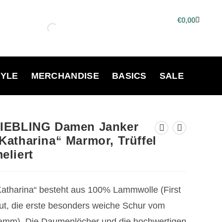
€
0,00
TYLE
MERCHANDISE
BASICS
SALE
IEBLING Damen Janker
Katharina“ Marmor, Trüffel
eliert
Katharina“ besteht aus 100% Lammwolle (First
ut, die erste besonders weiche Schur vom
amm). Die Daumenlöcher und die hochwertigen