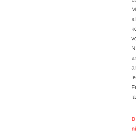
M
a
k
v
N
a
a
le
F
l
D
n