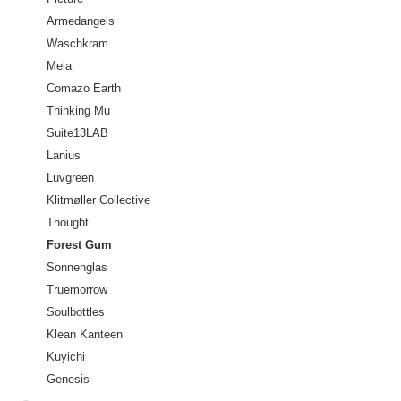
Armedangels
Waschkram
Mela
Comazo Earth
Thinking Mu
Suite13LAB
Lanius
Luvgreen
Klitmøller Collective
Thought
Forest Gum
Sonnenglas
Truemorrow
Soulbottles
Klean Kanteen
Kuyichi
Genesis