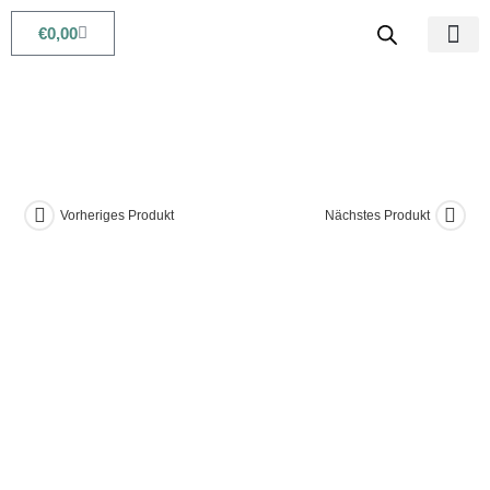
€
0,00
Babys & Kids
Beauty & Life
Vorheriges Produkt
Nächstes Produkt