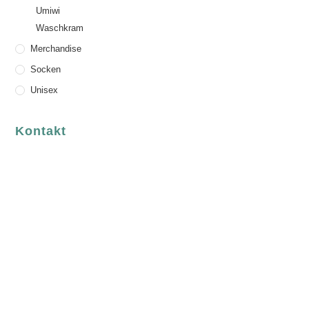
Umiwi
Waschkram
Merchandise
Socken
Unisex
Kontakt
luvgreen
Fair Fashion & Accessoires.
ASCHAFFENBURG
Sandgasse 54
63739 Aschaffenburg
Deutschland
Telefon:
+49 (0) 6021 / 58 00 962
Email:
order@luvgreen.de