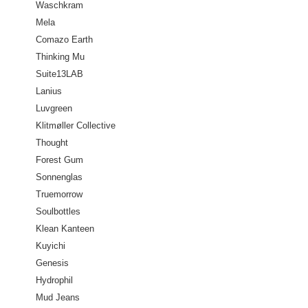
Waschkram
Mela
Comazo Earth
Thinking Mu
Suite13LAB
Lanius
Luvgreen
Klitmøller Collective
Thought
Forest Gum
Sonnenglas
Truemorrow
Soulbottles
Klean Kanteen
Kuyichi
Genesis
Hydrophil
Mud Jeans