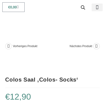
€
0,00
Babys & Kids
Beauty & Life
Vorheriges Produkt
Nächstes Produkt
Colos Saal ,Colos- Socks‘
€
12,90