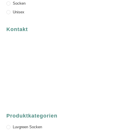
Socken
Unisex
Kontakt
luvgreen
Fair Fashion & Accessoires.
ASCHAFFENBURG
Sandgasse 54
63739 Aschaffenburg
Deutschland
Telefon:
+49 (0) 6021 / 58 00 962
Email:
order@luvgreen.de
Produktkategorien
Luvgreen Socken