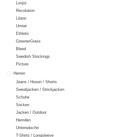
Lovjoi
Recolution
Lilano
Umiwi
Ethletic
GreenerGrass
Bleed
Swedish Stockings
Picture
Herren
Jeans / Hosen / Shorts
Sweatjacken / Strickjacken
Schuhe
Socken
Jacken / Outdoor
Hemden
Unterwäsche
T-Shirts / Longsleeve