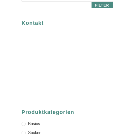
FILTER
Kontakt
luvgreen
Fair Fashion & Accessoires.
ASCHAFFENBURG
Sandgasse 54
63739 Aschaffenburg
Deutschland
Telefon:
+49 (0) 6021 / 58 00 962
Email:
order@luvgreen.de
Produktkategorien
Basics
Socken