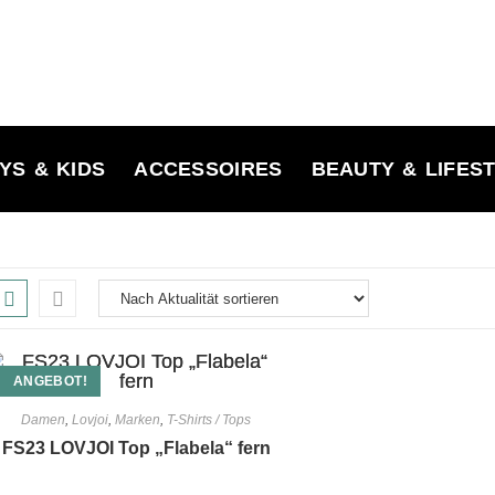
YS & KIDS
ACCESSOIRES
BEAUTY & LIFES
ANGEBOT!
Damen
,
Lovjoi
,
Marken
,
T-Shirts / Tops
FS23 LOVJOI Top „Flabela“ fern