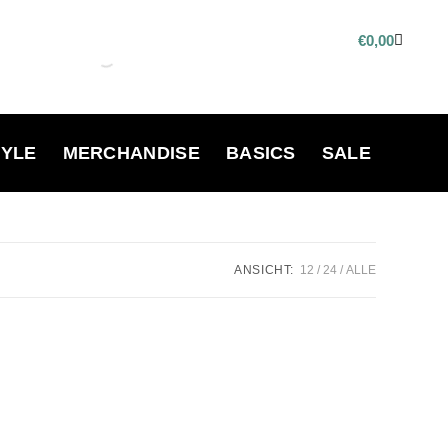
€
0,00
TYLE
MERCHANDISE
BASICS
SALE
ANSICHT:
12
24
ALLE