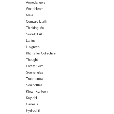
Armedangels
Waschkram
Mela
Comazo Earth
Thinking Mu
Suite13LAB
Lanius
Luvgreen
Klitmøller Collective
Thought
Forest Gum
Sonnenglas
Truemorrow
Soulbottles
Klean Kanteen
Kuyichi
Genesis
Hydrophil