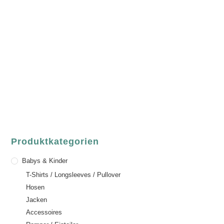
luvgreen
Fair Fashion & Accessoires.
ASCHAFFENBURG
Sandgasse 54
63739 Aschaffenburg
Deutschland
Telefon:
+49 (0) 6021 / 58 00 962
Email:
order@luvgreen.de
Produktkategorien
Babys & Kinder
T-Shirts / Longsleeves / Pullover
Hosen
Jacken
Accessoires