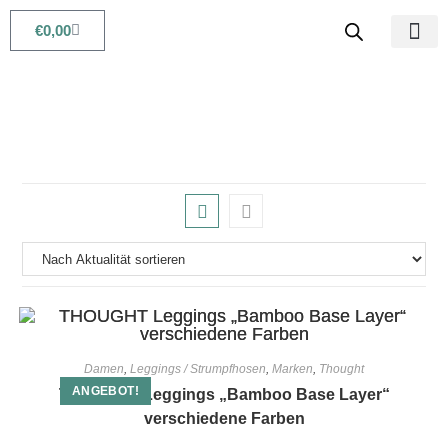
€
0,00
Babys & Kids
Beauty & Life
Damen
,
Leggings / Strumpfhosen
,
Marken
,
Thought
ANGEBOT!
THOUGHT Leggings „Bamboo Base Layer“
verschiedene Farben