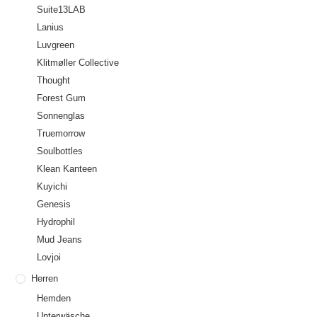
Suite13LAB
Lanius
Luvgreen
Klitmøller Collective
Thought
Forest Gum
Sonnenglas
Truemorrow
Soulbottles
Klean Kanteen
Kuyichi
Genesis
Hydrophil
Mud Jeans
Lovjoi
Herren
Hemden
Unterwäsche