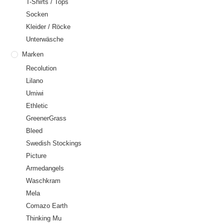
T-Shirts / Tops
Socken
Kleider / Röcke
Unterwäsche
Marken
Recolution
Lilano
Umiwi
Ethletic
GreenerGrass
Bleed
Swedish Stockings
Picture
Armedangels
Waschkram
Mela
Comazo Earth
Thinking Mu