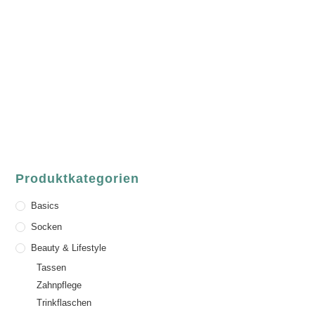
Fair Fashion & Accessoires.
ASCHAFFENBURG
Sandgasse 54
63739 Aschaffenburg
Deutschland
Telefon:
+49 (0) 6021 / 58 00 962
Email:
order@luvgreen.de
Produktkategorien
Basics
Socken
Beauty & Lifestyle
Tassen
Zahnpflege
Trinkflaschen