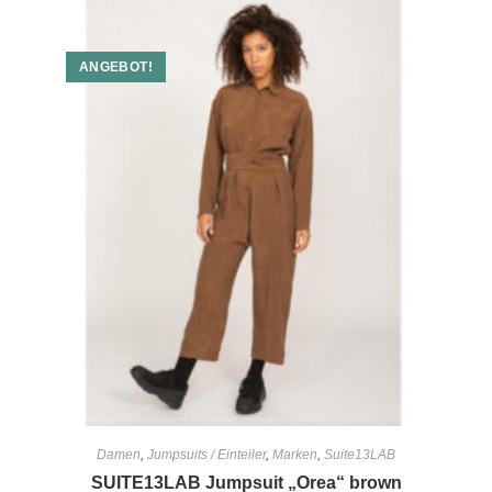
ANGEBOT!
Damen
,
Jumpsuits / Einteiler
,
Marken
,
Suite13LAB
SUITE13LAB Jumpsuit „Orea“ brown