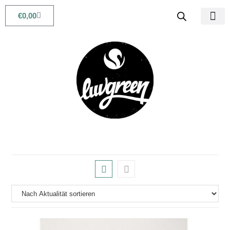
€
0,00
Babys & Kids
Beauty & Life