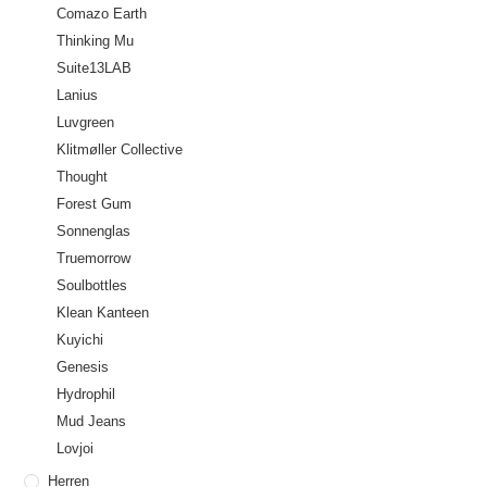
Comazo Earth
Thinking Mu
Suite13LAB
Lanius
Luvgreen
Klitmøller Collective
Thought
Forest Gum
Sonnenglas
Truemorrow
Soulbottles
Klean Kanteen
Kuyichi
Genesis
Hydrophil
Mud Jeans
Lovjoi
Herren