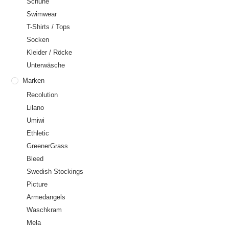
Schuhe
Swimwear
T-Shirts / Tops
Socken
Kleider / Röcke
Unterwäsche
Marken
Recolution
Lilano
Umiwi
Ethletic
GreenerGrass
Bleed
Swedish Stockings
Picture
Armedangels
Waschkram
Mela