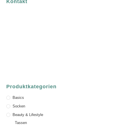
Kontakt
luvgreen
Fair Fashion & Accessoires.
ASCHAFFENBURG
Sandgasse 54
63739 Aschaffenburg
Deutschland
Telefon:
+49 (0) 6021 / 58 00 962
Email:
order@luvgreen.de
Produktkategorien
Basics
Socken
Beauty & Lifestyle
Tassen