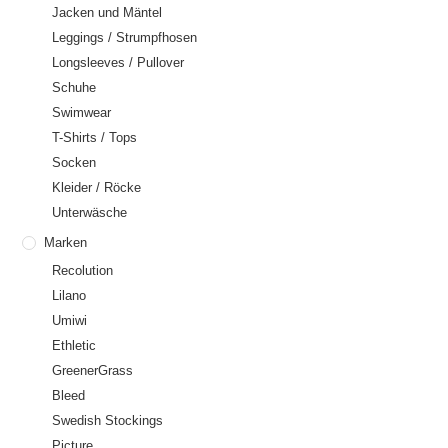
Jacken und Mäntel
Leggings / Strumpfhosen
Longsleeves / Pullover
Schuhe
Swimwear
T-Shirts / Tops
Socken
Kleider / Röcke
Unterwäsche
Marken
Recolution
Lilano
Umiwi
Ethletic
GreenerGrass
Bleed
Swedish Stockings
Picture