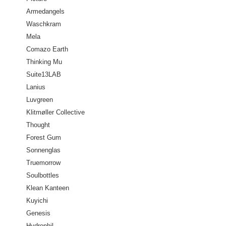
Armedangels
Waschkram
Mela
Comazo Earth
Thinking Mu
Suite13LAB
Lanius
Luvgreen
Klitmøller Collective
Thought
Forest Gum
Sonnenglas
Truemorrow
Soulbottles
Klean Kanteen
Kuyichi
Genesis
Hydrophil