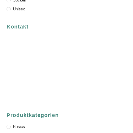
Socken
Unisex
Kontakt
luvgreen
Fair Fashion & Accessoires.
ASCHAFFENBURG
Sandgasse 54
63739 Aschaffenburg
Deutschland
Telefon:
+49 (0) 6021 / 58 00 962
Email:
order@luvgreen.de
Produktkategorien
Basics