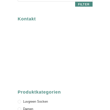
FILTER
Kontakt
luvgreen
Fair Fashion & Accessoires.
ASCHAFFENBURG
Sandgasse 54
63739 Aschaffenburg
Deutschland
Telefon:
+49 (0) 6021 / 58 00 962
Email:
order@luvgreen.de
Produktkategorien
Luvgreen Socken
Damen