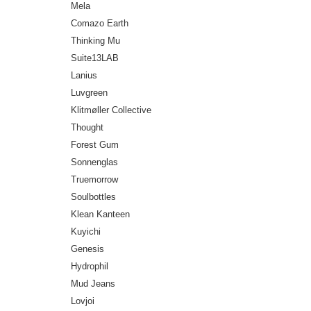
Mela
Comazo Earth
Thinking Mu
Suite13LAB
Lanius
Luvgreen
Klitmøller Collective
Thought
Forest Gum
Sonnenglas
Truemorrow
Soulbottles
Klean Kanteen
Kuyichi
Genesis
Hydrophil
Mud Jeans
Lovjoi