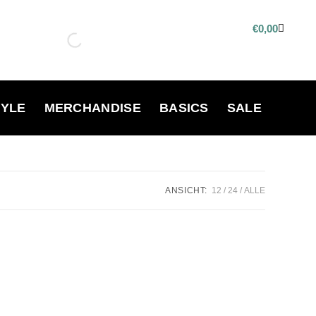
€
0,00
TYLE
MERCHANDISE
BASICS
SALE
ANSICHT:
12
24
ALLE