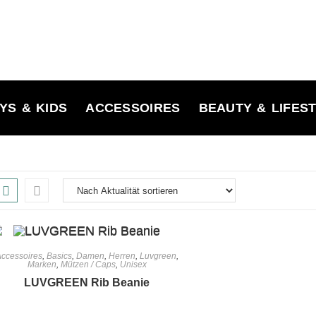
YS & KIDS
ACCESSOIRES
BEAUTY & LIFES
ccessoires
,
Basics
,
Damen
,
Herren
,
Luvgreen
,
Marken
,
Mützen / Caps
,
Unisex
LUVGREEN Rib Beanie