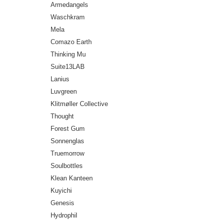
Armedangels
Waschkram
Mela
Comazo Earth
Thinking Mu
Suite13LAB
Lanius
Luvgreen
Klitmøller Collective
Thought
Forest Gum
Sonnenglas
Truemorrow
Soulbottles
Klean Kanteen
Kuyichi
Genesis
Hydrophil