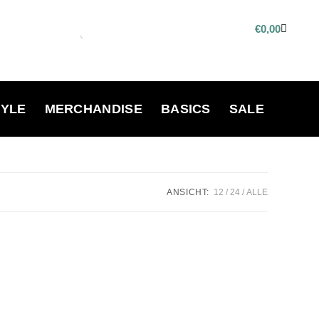
€
0,00
TYLE
MERCHANDISE
BASICS
SALE
ANSICHT:
12
24
ALLE