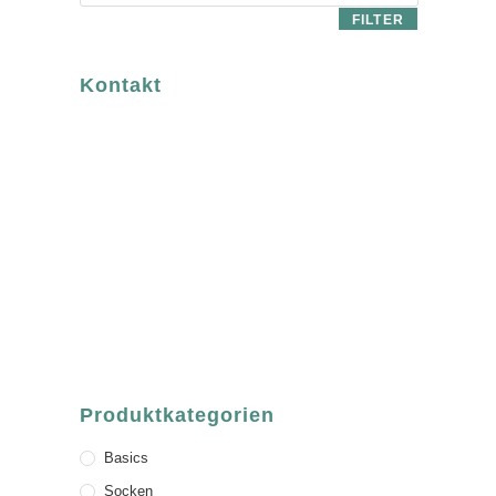
FILTER
Kontakt
luvgreen
Fair Fashion & Accessoires.
ASCHAFFENBURG
Sandgasse 54
63739 Aschaffenburg
Deutschland
Telefon:
+49 (0) 6021 / 58 00 962
Email:
order@luvgreen.de
Produktkategorien
Basics
Socken