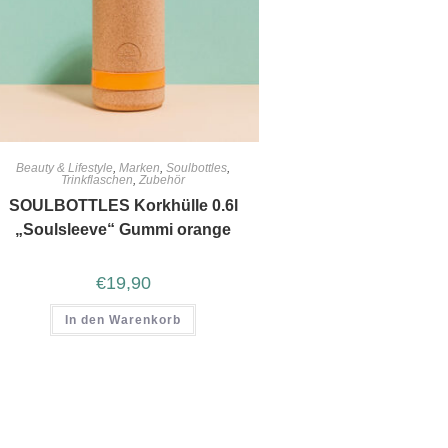
Beauty & Lifestyle
,
Marken
,
Soulbottles
,
Trinkflaschen
,
Zubehör
SOULBOTTLES Korkhülle 0.6l
„Soulsleeve“ Gummi orange
€
19,90
In den Warenkorb