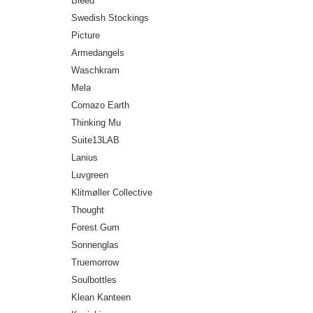
Bleed
Swedish Stockings
Picture
Armedangels
Waschkram
Mela
Comazo Earth
Thinking Mu
Suite13LAB
Lanius
Luvgreen
Klitmøller Collective
Thought
Forest Gum
Sonnenglas
Truemorrow
Soulbottles
Klean Kanteen