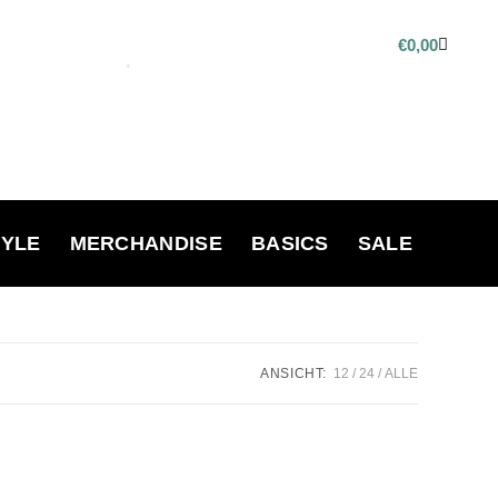
€
0,00
TYLE
MERCHANDISE
BASICS
SALE
ANSICHT:
12
24
ALLE