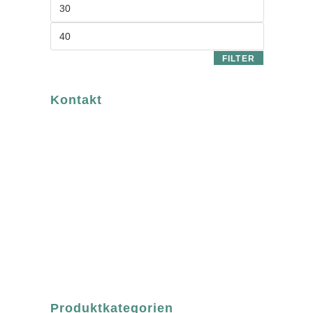
FILTER
Kontakt
luvgreen
Fair Fashion & Accessoires.
ASCHAFFENBURG
Sandgasse 54
63739 Aschaffenburg
Deutschland
Telefon:
+49 (0) 6021 / 58 00 962
Email:
order@luvgreen.de
Produktkategorien