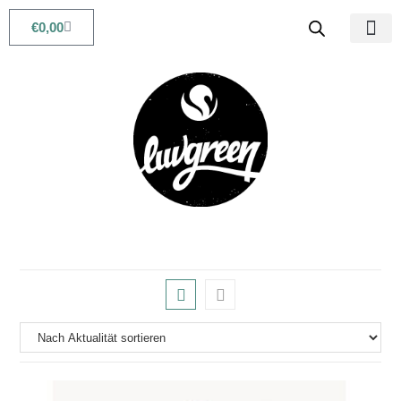
€
0,00
Babys & Kids
Beauty & Life