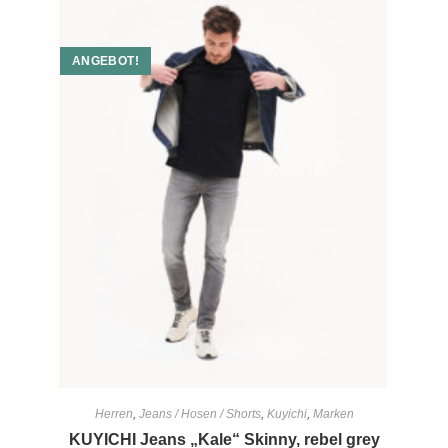
ANGEBOT!
Herren
,
Jeans / Hosen / Shorts
,
Kuyichi
,
Marken
KUYICHI Jeans „Kale“ Skinny, rebel grey