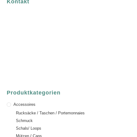
Kontakt
luvgreen
Fair Fashion & Accessoires.
ASCHAFFENBURG
Sandgasse 54
63739 Aschaffenburg
Deutschland
Telefon:
+49 (0) 6021 / 58 00 962
Email:
order@luvgreen.de
Produktkategorien
Accessoires
Rucksäcke / Taschen / Portemonnaies
Schmuck
Schals/ Loops
Mützen / Caps