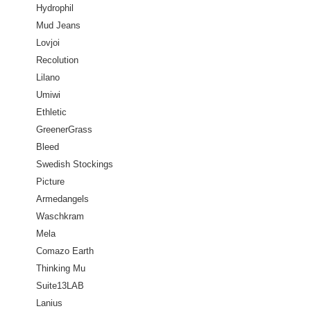
Hydrophil
Mud Jeans
Lovjoi
Recolution
Lilano
Umiwi
Ethletic
GreenerGrass
Bleed
Swedish Stockings
Picture
Armedangels
Waschkram
Mela
Comazo Earth
Thinking Mu
Suite13LAB
Lanius