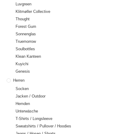
Luvgreen
Klitmøller Collective
Thought
Forest Gum
Sonnenglas
Truemorrow
Soulbottles
Klean Kanteen
Kuyichi
Genesis
Herren
Socken
Jacken / Outdoor
Hemden
Unterwäsche
T-Shirts / Longsleeve
Sweatshirts / Pullover / Hoodies
Jeans / Hosen / Shorts