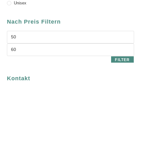
Unisex
Nach Preis Filtern
FILTER
Kontakt
luvgreen
Fair Fashion & Accessoires.
ASCHAFFENBURG
Sandgasse 54
63739 Aschaffenburg
Deutschland
Telefon:
+49 (0) 6021 / 58 00 962