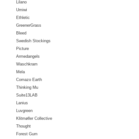
Lilano
Umiwi
Ethletic
GreenerGrass
Bleed
Swedish Stockings
Picture
Armedangels
Waschkram
Mela
Comazo Earth
Thinking Mu
Suite13LAB
Lanius
Luvgreen
Klitmøller Collective
Thought
Forest Gum