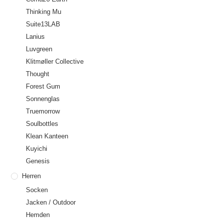
Thinking Mu
Suite13LAB
Lanius
Luvgreen
Klitmøller Collective
Thought
Forest Gum
Sonnenglas
Truemorrow
Soulbottles
Klean Kanteen
Kuyichi
Genesis
Herren
Socken
Jacken / Outdoor
Hemden