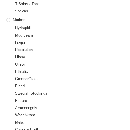
T-Shirts / Tops
Socken
Marken
Hydrophil
Mud Jeans
Lovjoi
Recolution
Lilano
Umiwi
Ethletic
GreenerGrass
Bleed
Swedish Stockings
Picture
Armedangels
Waschkram
Mela
Comazo Earth