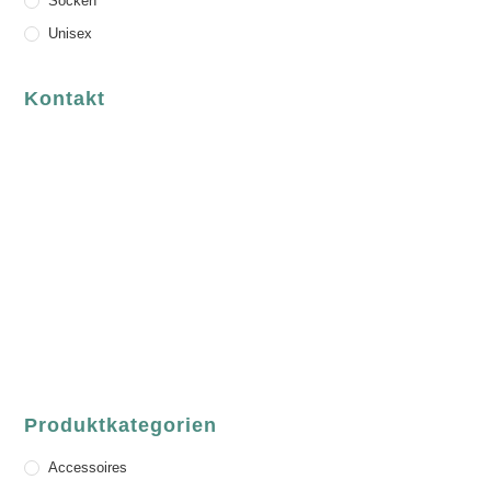
Socken
Unisex
Kontakt
luvgreen
Fair Fashion & Accessoires.
ASCHAFFENBURG
Sandgasse 54
63739 Aschaffenburg
Deutschland
Telefon:
+49 (0) 6021 / 58 00 962
Email:
order@luvgreen.de
Produktkategorien
Accessoires