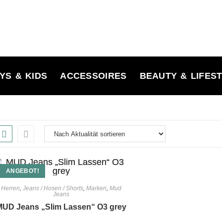
YS & KIDS
ACCESSOIRES
BEAUTY & LIFES
ANGEBOT!
Herren
,
Jeans / Hosen / Shorts
,
Marken
,
Mud
Jeans
MUD Jeans „Slim Lassen“ O3 grey