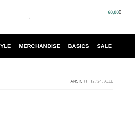
€
0,00
TYLE
MERCHANDISE
BASICS
SALE
ANSICHT:
12
24
ALLE