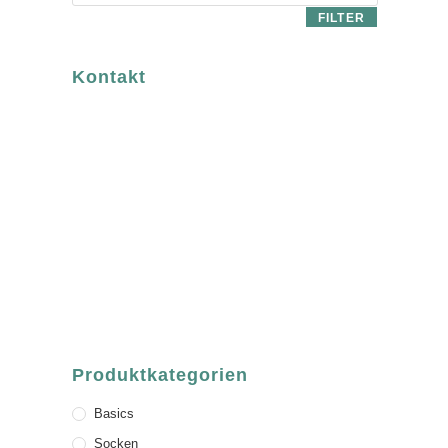
FILTER
Kontakt
luvgreen
Fair Fashion & Accessoires.
ASCHAFFENBURG
Sandgasse 54
63739 Aschaffenburg
Deutschland
Telefon:
+49 (0) 6021 / 58 00 962
Email:
order@luvgreen.de
Produktkategorien
Basics
Socken