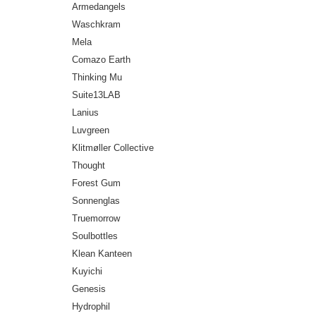
Armedangels
Waschkram
Mela
Comazo Earth
Thinking Mu
Suite13LAB
Lanius
Luvgreen
Klitmøller Collective
Thought
Forest Gum
Sonnenglas
Truemorrow
Soulbottles
Klean Kanteen
Kuyichi
Genesis
Hydrophil