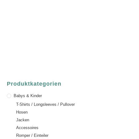
luvgreen
Fair Fashion & Accessoires.
ASCHAFFENBURG
Sandgasse 54
63739 Aschaffenburg
Deutschland
Telefon:
+49 (0) 6021 / 58 00 962
Email:
order@luvgreen.de
Produktkategorien
Babys & Kinder
T-Shirts / Longsleeves / Pullover
Hosen
Jacken
Accessoires
Romper / Einteiler