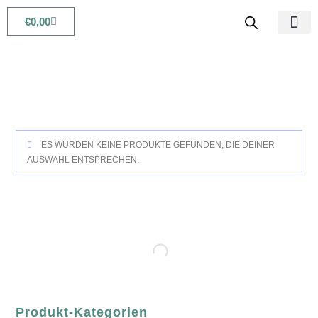
€
0,00
Babys & Kids
Beauty & Life
ES WURDEN KEINE PRODUKTE GEFUNDEN, DIE DEINER
AUSWAHL ENTSPRECHEN.
Produkt-Kategorien