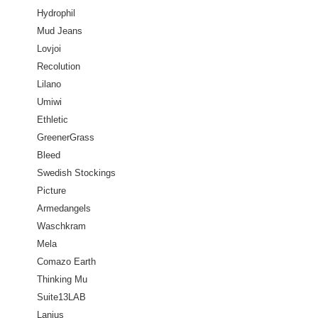
Hydrophil
Mud Jeans
Lovjoi
Recolution
Lilano
Umiwi
Ethletic
GreenerGrass
Bleed
Swedish Stockings
Picture
Armedangels
Waschkram
Mela
Comazo Earth
Thinking Mu
Suite13LAB
Lanius