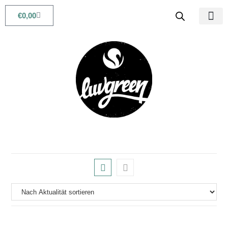
€
0,00
Babys & Kids
Beauty & Life