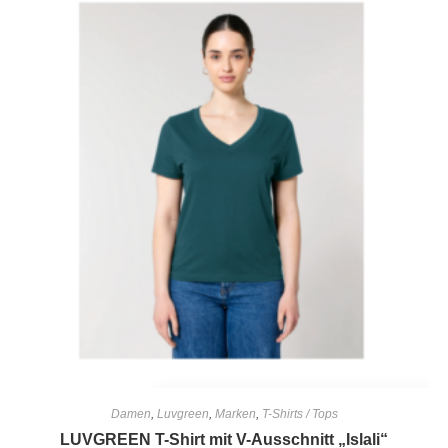
Damen
,
Luvgreen
,
Marken
,
T-Shirts / Tops
LUVGREEN T-Shirt mit V-Ausschnitt „Islali“