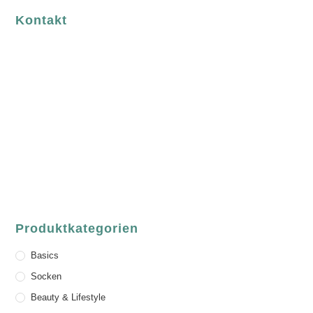
Kontakt
luvgreen
Fair Fashion & Accessoires.
ASCHAFFENBURG
Sandgasse 54
63739 Aschaffenburg
Deutschland
Telefon:
+49 (0) 6021 / 58 00 962
Email:
order@luvgreen.de
Produktkategorien
Basics
Socken
Beauty & Lifestyle