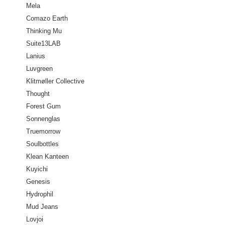
Mela
Comazo Earth
Thinking Mu
Suite13LAB
Lanius
Luvgreen
Klitmøller Collective
Thought
Forest Gum
Sonnenglas
Truemorrow
Soulbottles
Klean Kanteen
Kuyichi
Genesis
Hydrophil
Mud Jeans
Lovjoi