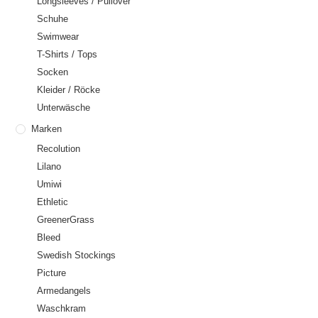
Longsleeves / Pullover
Schuhe
Swimwear
T-Shirts / Tops
Socken
Kleider / Röcke
Unterwäsche
Marken
Recolution
Lilano
Umiwi
Ethletic
GreenerGrass
Bleed
Swedish Stockings
Picture
Armedangels
Waschkram