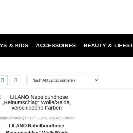
YS & KIDS
ACCESSOIRES
BEAUTY & LIFES
Babys & Kinder
,
Hosen
,
Lilano
,
Marken
,
Unisex
LILANO Nabelbundhose
„Beinumschlag“ Wolle/Seide,