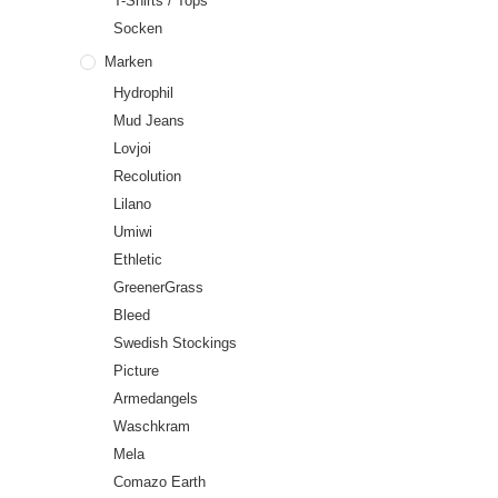
T-Shirts / Tops
Socken
Marken
Hydrophil
Mud Jeans
Lovjoi
Recolution
Lilano
Umiwi
Ethletic
GreenerGrass
Bleed
Swedish Stockings
Picture
Armedangels
Waschkram
Mela
Comazo Earth