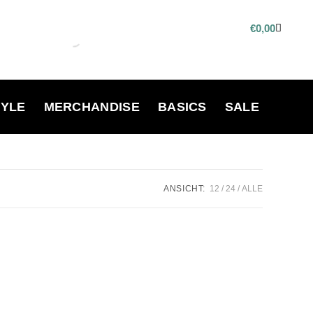
€
0,00
TYLE
MERCHANDISE
BASICS
SALE
ANSICHT:
12
24
ALLE