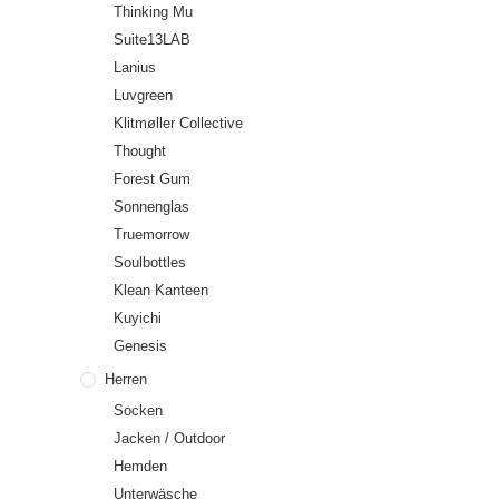
Thinking Mu
Suite13LAB
Lanius
Luvgreen
Klitmøller Collective
Thought
Forest Gum
Sonnenglas
Truemorrow
Soulbottles
Klean Kanteen
Kuyichi
Genesis
Herren
Socken
Jacken / Outdoor
Hemden
Unterwäsche