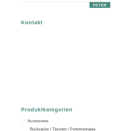
FILTER
Kontakt
luvgreen
Fair Fashion & Accessoires.
ASCHAFFENBURG
Sandgasse 54
63739 Aschaffenburg
Deutschland
Telefon:
+49 (0) 6021 / 58 00 962
Email:
order@luvgreen.de
Produktkategorien
Accessoires
Rucksäcke / Taschen / Portemonnaies