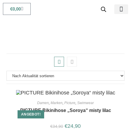
€
0,00
Babys & Kids
Beauty & Life
Damen
,
Marken
,
Picture
,
Swimwear
PICTURE Bikinihose „Soroya“ misty lilac
ANGEBOT!
€
24,90
€
34,90