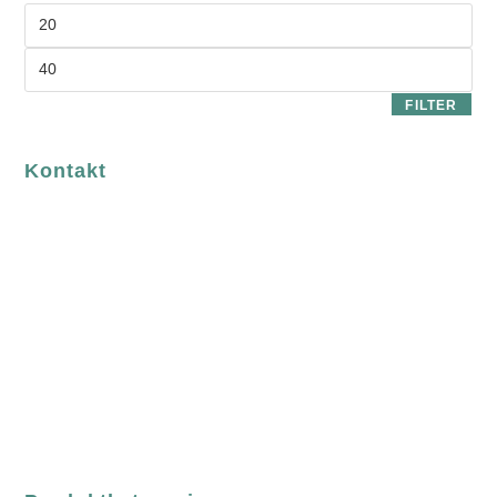
FILTER
Kontakt
luvgreen
Fair Fashion & Accessoires.
ASCHAFFENBURG
Sandgasse 54
63739 Aschaffenburg
Deutschland
Telefon:
+49 (0) 6021 / 58 00 962
Email:
order@luvgreen.de