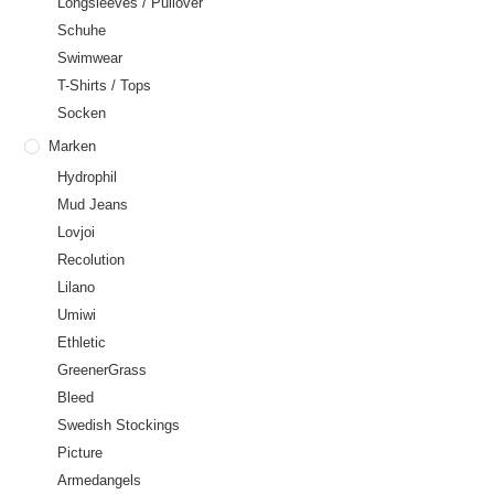
Longsleeves / Pullover
Schuhe
Swimwear
T-Shirts / Tops
Socken
Marken
Hydrophil
Mud Jeans
Lovjoi
Recolution
Lilano
Umiwi
Ethletic
GreenerGrass
Bleed
Swedish Stockings
Picture
Armedangels