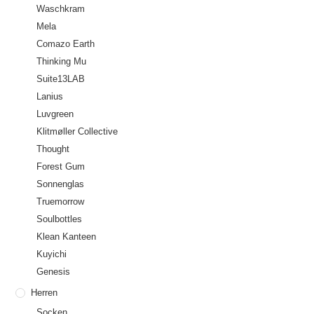
Waschkram
Mela
Comazo Earth
Thinking Mu
Suite13LAB
Lanius
Luvgreen
Klitmøller Collective
Thought
Forest Gum
Sonnenglas
Truemorrow
Soulbottles
Klean Kanteen
Kuyichi
Genesis
Herren
Socken