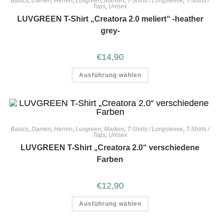
Basics
,
Damen
,
Herren
,
Luvgreen
,
Marken
,
T-Shirts / Longsleeve
,
T-Shirts /
Tops
,
Unisex
LUVGREEN T-Shirt „Creatora 2.0 meliert“ -heather
grey-
€
14,90
Ausführung wählen
Basics
,
Damen
,
Herren
,
Luvgreen
,
Marken
,
T-Shirts / Longsleeve
,
T-Shirts /
Tops
,
Unisex
LUVGREEN T-Shirt „Creatora 2.0“ verschiedene
Farben
€
12,90
Ausführung wählen