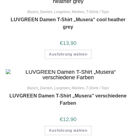
Basics
,
Damen
,
Luvgreen
,
Marken
,
T-Shirts / Tops
LUVGREEN Damen T-Shirt „Musera“ cool heather
grey
€
13,90
Ausführung wählen
Basics
,
Damen
,
Luvgreen
,
Marken
,
T-Shirts / Tops
LUVGREEN Damen T-Shirt „Musera“ verschiedene
Farben
€
12,90
Ausführung wählen