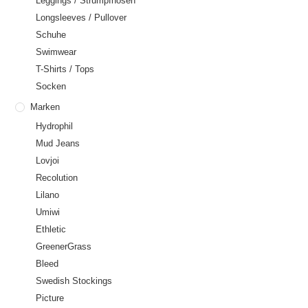
Leggings / Strumpfhosen
Longsleeves / Pullover
Schuhe
Swimwear
T-Shirts / Tops
Socken
Marken
Hydrophil
Mud Jeans
Lovjoi
Recolution
Lilano
Umiwi
Ethletic
GreenerGrass
Bleed
Swedish Stockings
Picture