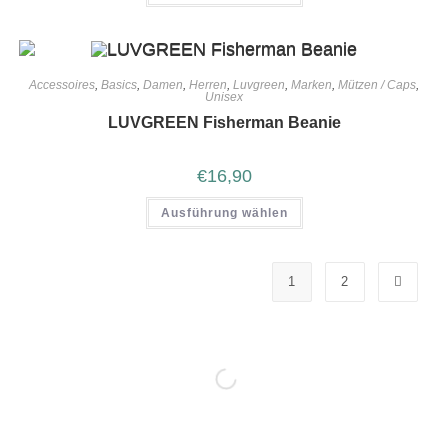
Accessoires
,
Basics
,
Damen
,
Herren
,
Luvgreen
,
Marken
,
Mützen / Caps
,
Unisex
LUVGREEN Fisherman Beanie
€
16,90
Ausführung wählen
1
2