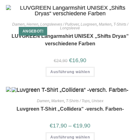
Damen
,
Herren
,
Longsleeves / Pullover
,
Luvgreen
,
Marken
,
T-Shirts /
Longsleeve
ANGEBOT!
LUVGREEN Langarmshirt UNISEX „Shifts Dryas“
verschiedene Farben
€
16,90
€
24,90
Ausführung wählen
Damen
,
Marken
,
T-Shirts / Tops
,
Unisex
Luvgreen T-Shirt „Collidera“ -versch. Farben-
€
17,90
–
€
19,90
Ausführung wählen