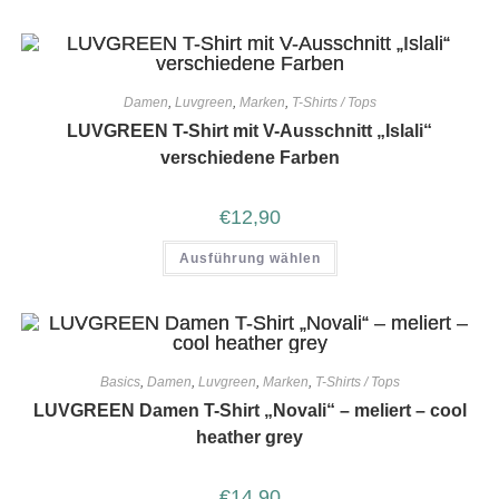
Damen
,
Luvgreen
,
Marken
,
T-Shirts / Tops
LUVGREEN T-Shirt mit V-Ausschnitt „Islali“
verschiedene Farben
€
12,90
Ausführung wählen
Basics
,
Damen
,
Luvgreen
,
Marken
,
T-Shirts / Tops
LUVGREEN Damen T-Shirt „Novali“ – meliert – cool
heather grey
€
14,90