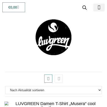
€
0,00
Babys & Kids
Beauty & Life