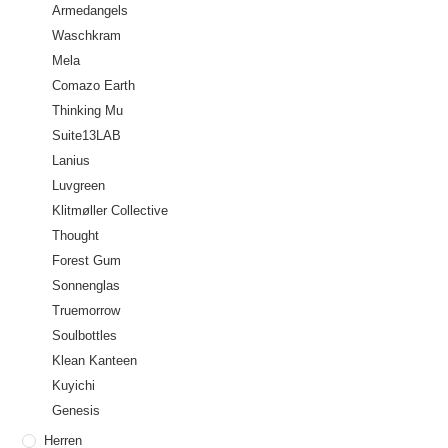
Armedangels
Waschkram
Mela
Comazo Earth
Thinking Mu
Suite13LAB
Lanius
Luvgreen
Klitmøller Collective
Thought
Forest Gum
Sonnenglas
Truemorrow
Soulbottles
Klean Kanteen
Kuyichi
Genesis
Herren