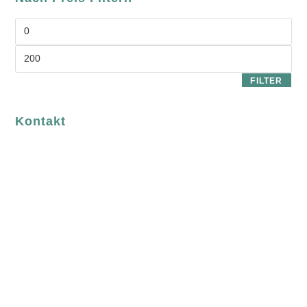
FILTER
Kontakt
luvgreen
Fair Fashion & Accessoires.
ASCHAFFENBURG
Sandgasse 54
63739 Aschaffenburg
Deutschland
Telefon:
+49 (0) 6021 / 58 00 962
Email:
order@luvgreen.de