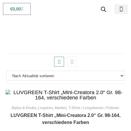
€
0,00
Babys & Kids
Beauty & Life
Babys & Kinder
,
Luvgreen
,
Marken
,
T-Shirts / Longsleeves / Pullover
LUVGREEN T-Shirt „Mini-Creatora 2.0“ Gr. 98-164,
verschiedene Farben