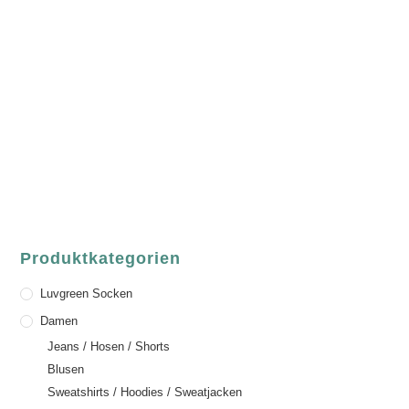
luvgreen
Fair Fashion & Accessoires.
ASCHAFFENBURG
Sandgasse 54
63739 Aschaffenburg
Deutschland
Telefon:
+49 (0) 6021 / 58 00 962
Email:
order@luvgreen.de
Produktkategorien
Luvgreen Socken
Damen
Jeans / Hosen / Shorts
Blusen
Sweatshirts / Hoodies / Sweatjacken