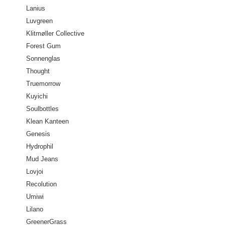
Lanius
Luvgreen
Klitmøller Collective
Forest Gum
Sonnenglas
Thought
Truemorrow
Kuyichi
Soulbottles
Klean Kanteen
Genesis
Hydrophil
Mud Jeans
Lovjoi
Recolution
Umiwi
Lilano
GreenerGrass