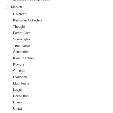
Marken
Luvgreen
Klitmøller Collective
Thought
Forest Gum
Sonnenglas
Truemorrow
Soulbottles
Klean Kanteen
Kuyichi
Genesis
Hydrophil
Mud Jeans
Lovjoi
Recolution
Lilano
Umiwi