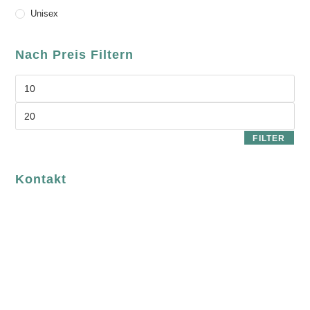
Unisex
Nach Preis Filtern
FILTER
Kontakt
luvgreen
Fair Fashion & Accessoires.
ASCHAFFENBURG
Sandgasse 54
63739 Aschaffenburg
Deutschland
Telefon:
+49 (0) 6021 / 58 00 962