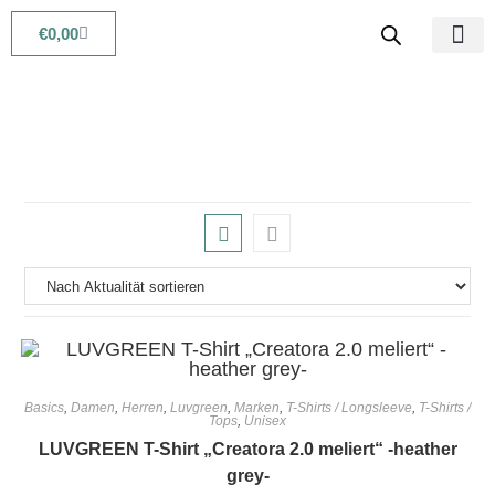
€
0,00
Babys & Kids
Beauty & Life
Basics
,
Damen
,
Herren
,
Luvgreen
,
Marken
,
T-Shirts / Longsleeve
,
T-Shirts /
Tops
,
Unisex
LUVGREEN T-Shirt „Creatora 2.0 meliert“ -heather
grey-