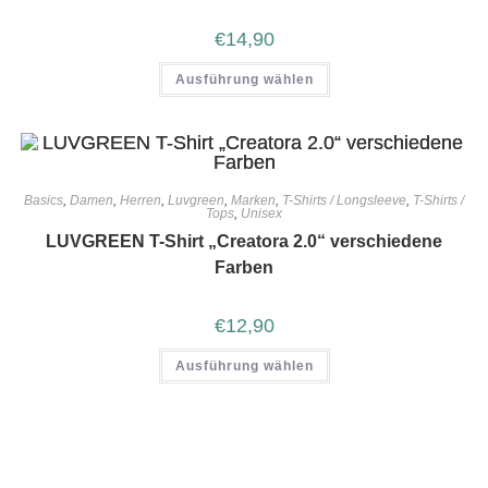
€
14,90
Ausführung wählen
Basics
,
Damen
,
Herren
,
Luvgreen
,
Marken
,
T-Shirts / Longsleeve
,
T-Shirts /
Tops
,
Unisex
LUVGREEN T-Shirt „Creatora 2.0“ verschiedene
Farben
€
12,90
Ausführung wählen