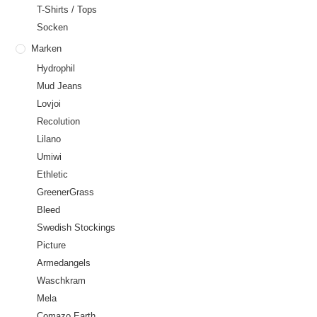
T-Shirts / Tops
Socken
Marken
Hydrophil
Mud Jeans
Lovjoi
Recolution
Lilano
Umiwi
Ethletic
GreenerGrass
Bleed
Swedish Stockings
Picture
Armedangels
Waschkram
Mela
Comazo Earth