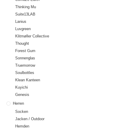
Thinking Mu
Suite13LAB
Lanius
Luvgreen
Klitmøller Collective
Thought
Forest Gum
Sonnenglas
Truemorrow
Soulbottles
Klean Kanteen
Kuyichi
Genesis
Herren
Socken
Jacken / Outdoor
Hemden