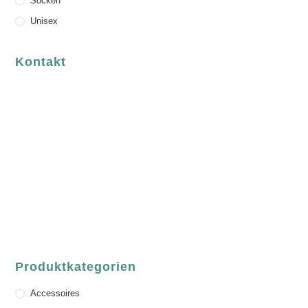
Socken
Unisex
Kontakt
luvgreen
Fair Fashion & Accessoires.
ASCHAFFENBURG
Sandgasse 54
63739 Aschaffenburg
Deutschland
Telefon:
+49 (0) 6021 / 58 00 962
Email:
order@luvgreen.de
Produktkategorien
Accessoires