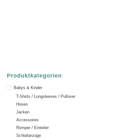
ASCHAFFENBURG
Sandgasse 54
63739 Aschaffenburg
Deutschland
Telefon:
+49 (0) 6021 / 58 00 962
Email:
order@luvgreen.de
Produktkategorien
Babys & Kinder
T-Shirts / Longsleeves / Pullover
Hosen
Jacken
Accessoires
Romper / Einteiler
Schlafanzüge