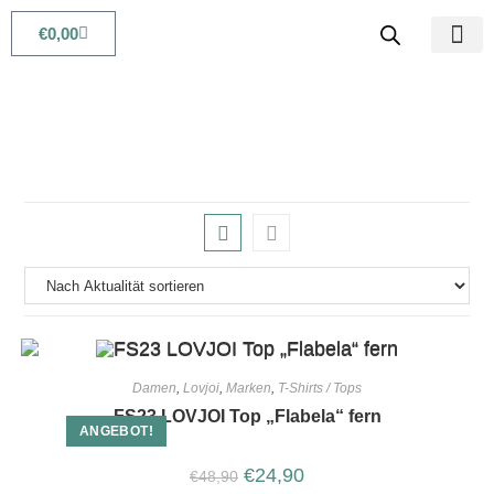
€
0,00
Babys & Kids
Beauty & Life
Damen
,
Lovjoi
,
Marken
,
T-Shirts / Tops
FS23 LOVJOI Top „Flabela“ fern
ANGEBOT!
€
24,90
€
48,90