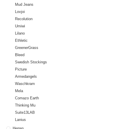
Mud Jeans
Lovjoi
Recolution
Umiwi
Lilano
Ethletic
GreenerGrass
Bleed
Swedish Stockings
Picture
Armedangels
Waschkram
Mela
Comazo Earth
Thinking Mu
Suite13LAB
Lanius
Herren