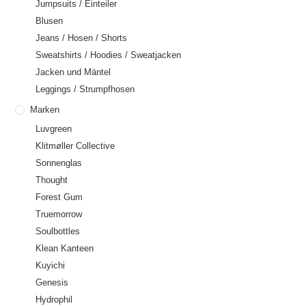
Jumpsuits / Einteiler
Blusen
Jeans / Hosen / Shorts
Sweatshirts / Hoodies / Sweatjacken
Jacken und Mäntel
Leggings / Strumpfhosen
Marken
Luvgreen
Klitmøller Collective
Sonnenglas
Thought
Forest Gum
Truemorrow
Soulbottles
Klean Kanteen
Kuyichi
Genesis
Hydrophil