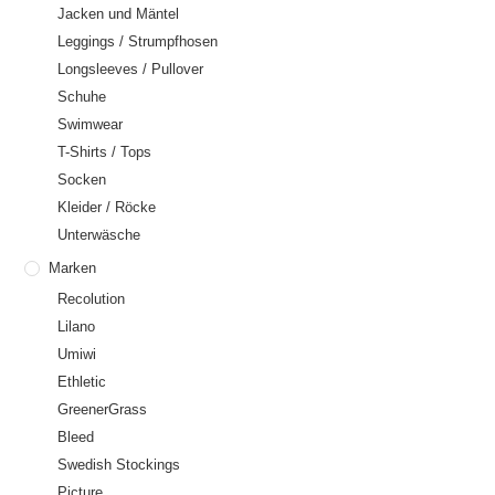
Jacken und Mäntel
Leggings / Strumpfhosen
Longsleeves / Pullover
Schuhe
Swimwear
T-Shirts / Tops
Socken
Kleider / Röcke
Unterwäsche
Marken
Recolution
Lilano
Umiwi
Ethletic
GreenerGrass
Bleed
Swedish Stockings
Picture