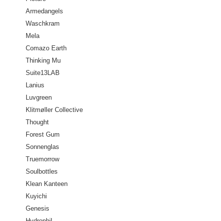
Armedangels
Waschkram
Mela
Comazo Earth
Thinking Mu
Suite13LAB
Lanius
Luvgreen
Klitmøller Collective
Thought
Forest Gum
Sonnenglas
Truemorrow
Soulbottles
Klean Kanteen
Kuyichi
Genesis
Hydrophil