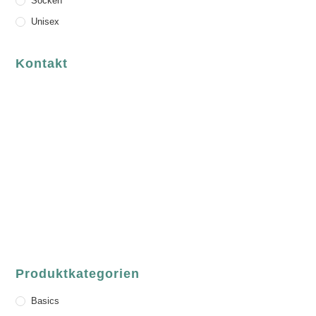
Socken
Unisex
Kontakt
luvgreen
Fair Fashion & Accessoires.
ASCHAFFENBURG
Sandgasse 54
63739 Aschaffenburg
Deutschland
Telefon:
+49 (0) 6021 / 58 00 962
Email:
order@luvgreen.de
Produktkategorien
Basics