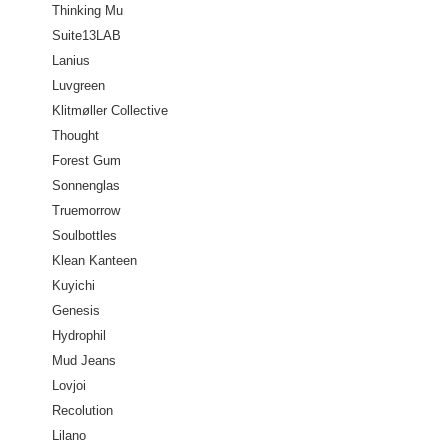
Thinking Mu
Suite13LAB
Lanius
Luvgreen
Klitmøller Collective
Thought
Forest Gum
Sonnenglas
Truemorrow
Soulbottles
Klean Kanteen
Kuyichi
Genesis
Hydrophil
Mud Jeans
Lovjoi
Recolution
Lilano