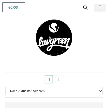
€
0,00
Babys & Kids
Beauty & Life