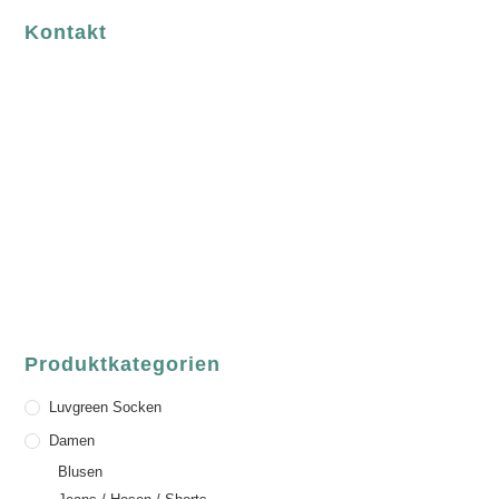
Kontakt
luvgreen
Fair Fashion & Accessoires.
ASCHAFFENBURG
Sandgasse 54
63739 Aschaffenburg
Deutschland
Telefon:
+49 (0) 6021 / 58 00 962
Email:
order@luvgreen.de
Produktkategorien
Luvgreen Socken
Damen
Blusen