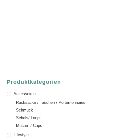
luvgreen
Fair Fashion & Accessoires.
ASCHAFFENBURG
Sandgasse 54
63739 Aschaffenburg
Deutschland
Telefon:
+49 (0) 6021 / 58 00 962
Email:
order@luvgreen.de
Produktkategorien
Accessoires
Rucksäcke / Taschen / Portemonnaies
Schmuck
Schals/ Loops
Mützen / Caps
Lifestyle