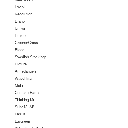
Lovjoi
Recolution
Lilano
Umiwi
Ethletic
GreenerGrass
Bleed
Swedish Stockings
Picture
Armedangels
Waschkram
Mela
Comazo Earth
Thinking Mu
Suite13LAB
Lanius
Luvgreen