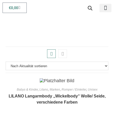
€
0,00
Babys & Kids
Beauty & Life
Babys & Kinder
,
Lilano
,
Marken
,
Romper / Einteiler
,
Unisex
LILANO Langarmbody „Wickelbody“ Wolle/ Seide,
verschiedene Farben