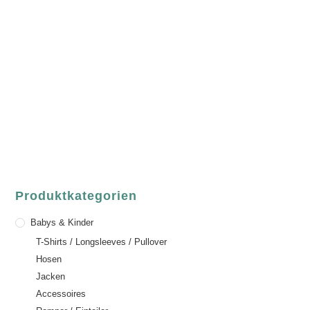
luvgreen
Fair Fashion & Accessoires.
ASCHAFFENBURG
Sandgasse 54
63739 Aschaffenburg
Deutschland
Telefon:
+49 (0) 6021 / 58 00 962
Email:
order@luvgreen.de
Produktkategorien
Babys & Kinder
T-Shirts / Longsleeves / Pullover
Hosen
Jacken
Accessoires