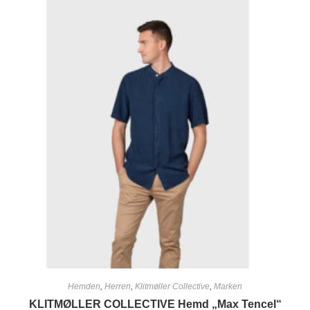
Hemden
,
Herren
,
Klitmøller Collective
,
Marken
KLITMØLLER COLLECTIVE Hemd „Max Tencel“