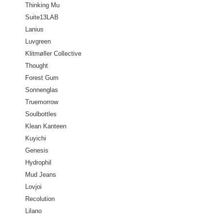
Thinking Mu
Suite13LAB
Lanius
Luvgreen
Klitmøller Collective
Thought
Forest Gum
Sonnenglas
Truemorrow
Soulbottles
Klean Kanteen
Kuyichi
Genesis
Hydrophil
Mud Jeans
Lovjoi
Recolution
Lilano