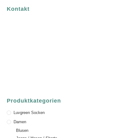
Kontakt
luvgreen
Fair Fashion & Accessoires.
ASCHAFFENBURG
Sandgasse 54
63739 Aschaffenburg
Deutschland
Telefon:
+49 (0) 6021 / 58 00 962
Email:
order@luvgreen.de
Produktkategorien
Luvgreen Socken
Damen
Blusen