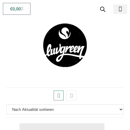
€
0,00
Babys & Kids
Beauty & Life