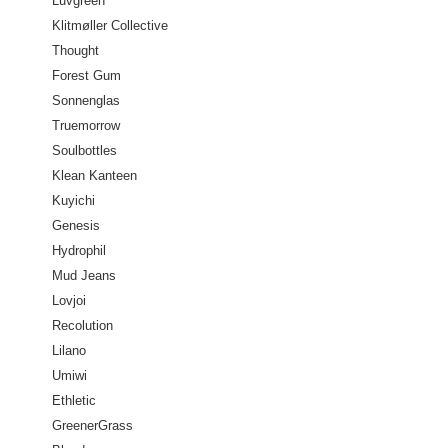
Luvgreen
Klitmøller Collective
Thought
Forest Gum
Sonnenglas
Truemorrow
Soulbottles
Klean Kanteen
Kuyichi
Genesis
Hydrophil
Mud Jeans
Lovjoi
Recolution
Lilano
Umiwi
Ethletic
GreenerGrass