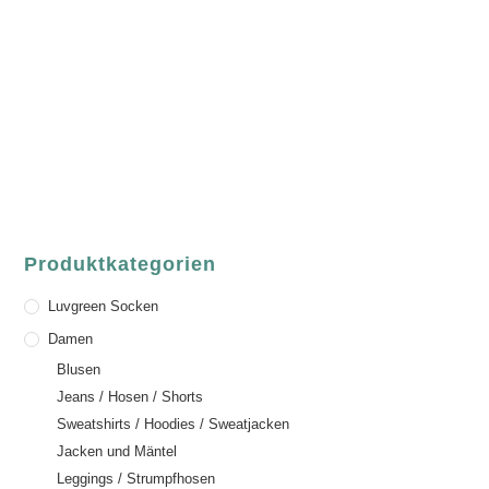
ASCHAFFENBURG
Sandgasse 54
63739 Aschaffenburg
Deutschland
Telefon:
+49 (0) 6021 / 58 00 962
Email:
order@luvgreen.de
Produktkategorien
Luvgreen Socken
Damen
Blusen
Jeans / Hosen / Shorts
Sweatshirts / Hoodies / Sweatjacken
Jacken und Mäntel
Leggings / Strumpfhosen