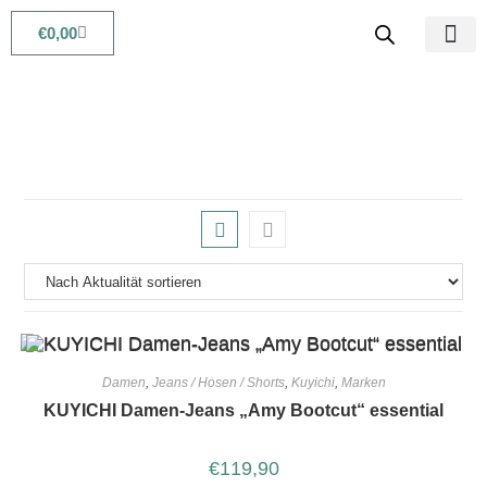
€
0,00
Babys & Kids
Beauty & Life
Damen
,
Jeans / Hosen / Shorts
,
Kuyichi
,
Marken
KUYICHI Damen-Jeans „Amy Bootcut“ essential
€
119,90