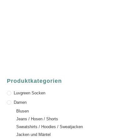
Fair Fashion & Accessoires.
ASCHAFFENBURG
Sandgasse 54
63739 Aschaffenburg
Deutschland
Telefon:
+49 (0) 6021 / 58 00 962
Email:
order@luvgreen.de
Produktkategorien
Luvgreen Socken
Damen
Blusen
Jeans / Hosen / Shorts
Sweatshirts / Hoodies / Sweatjacken
Jacken und Mäntel