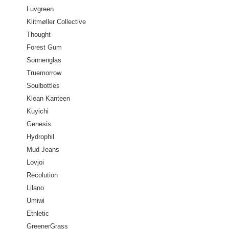
Luvgreen
Klitmøller Collective
Thought
Forest Gum
Sonnenglas
Truemorrow
Soulbottles
Klean Kanteen
Kuyichi
Genesis
Hydrophil
Mud Jeans
Lovjoi
Recolution
Lilano
Umiwi
Ethletic
GreenerGrass