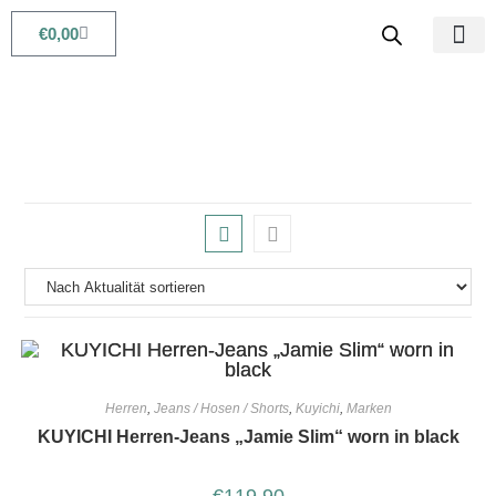
€
0,00
Babys & Kids
Beauty & Life
Herren
,
Jeans / Hosen / Shorts
,
Kuyichi
,
Marken
KUYICHI Herren-Jeans „Jamie Slim“ worn in black